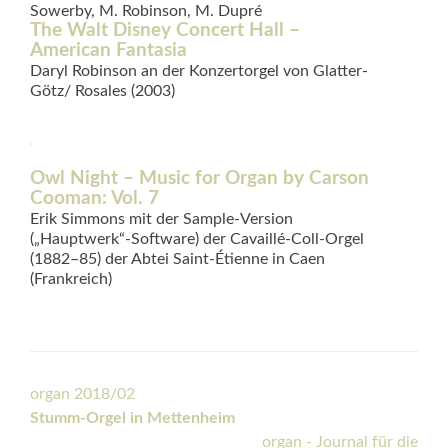
Sowerby, M. Robinson, M. Dupré
The Walt Disney Concert Hall –
American Fantasia
Daryl Robinson an der Konzertorgel von Glatter-
Götz/ Rosales (2003)
Owl Night – Music for Organ by Carson
Cooman: Vol. 7
Erik Simmons mit der Sample-Version
(„Hauptwerk“-Software) der Cavaillé-Coll-Orgel
(1882–85) der Abtei Saint-Étienne in Caen
(Frankreich)
Beitrags-
organ 2018/02
Stumm-Orgel in Mettenheim
Navigation
organ - Journal für die