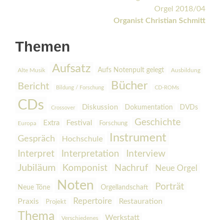
Orgel 2018/04
Organist Christian Schmitt
Themen
Aufsatz
Aufs Notenpult gelegt
Alte Musik
Ausbildung
Bücher
Bericht
Bildung / Forschung
CD-ROMs
CDs
Diskussion
Dokumentation
DVDs
Crossover
Geschichte
Festival
Extra
Europa
Forschung
Instrument
Gespräch
Hochschule
Interpretation
Interview
Interpret
Jubiläum
Komponist
Nachruf
Neue Orgel
Noten
Porträt
Orgellandschaft
Neue Töne
Praxis
Repertoire
Restauration
Projekt
Thema
Werkstatt
Verschiedenes