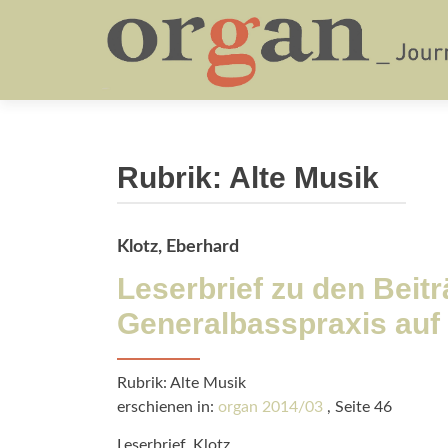
Rubrik:
Alte Musik
Klotz, Eberhard
Leserbrief zu den Beit
Generalbasspraxis auf 
Rubrik: Alte Musik
erschienen in:
organ 2014/03
, Seite 46
Leserbrief_Klotz