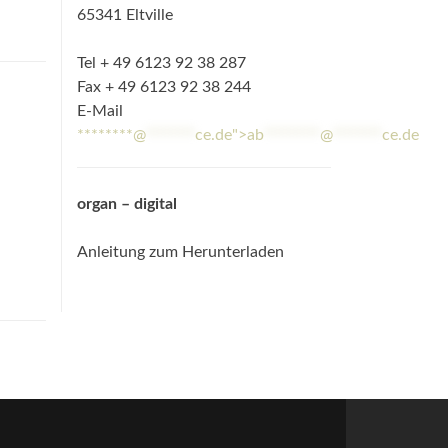
65341 Eltville
Tel + 49 6123 92 38 287
Fax + 49 6123 92 38 244
E-Mail
********@
*******
ce.de">
ab
********
@
*******
ce.de
organ – digital
Anleitung zum Herunterladen