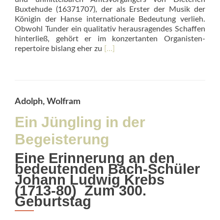
Buxtehude (16371707), der als Erster der Musik der
Königin der Hanse internationale Bedeutung verlieh.
Obwohl Tunder ein qualitativ herausragendes Schaffen
hinterließ, gehört er im konzertanten Organisten­
Read
repertoire bislang eher zu
[…]
more
about
Ein
Großmeister
hanseatischer
Adolph, Wolfram
Orgelkunst
Ein Jüngling in der
Begeisterung
Eine Erinnerung an den
bedeutenden Bach-Schüler
Johann Ludwig Krebs
(1713-80)  Zum 300.
Geburtstag