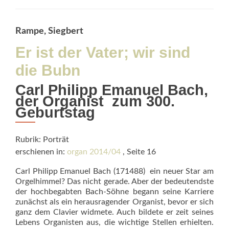
Die
CD
zum
Rampe, Siegbert
Heft
Er ist der Vater; wir sind
die Bubn
Carl Philipp Emanuel Bach,
der Organist  zum 300.
Geburtstag
Rubrik: Porträt
erschienen in:
organ 2014/04
, Seite 16
Carl Philipp Emanuel Bach (171488)  ein neuer Star am
Orgelhimmel? Das nicht gerade. Aber der bedeutendste
der hochbegabten Bach-Söhne begann seine Karriere
zunächst als ein herausragender Organist, bevor er sich
ganz dem Clavier widmete. Auch bildete er zeit seines
Lebens Organisten aus, die wichtige Stellen erhielten.