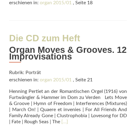
erschienen in:
organ 2015/01
, Seite 18
Die CD zum Heft
Organ Moves & Grooves. 12
Improvisations
Rubrik: Porträt
erschienen in:
organ 2015/01
, Seite 21
Henning Pertiet an der Romantischen Orgel (1916) von
Furtwängler & Hammer im Dom zu Verden Lets Move
& Groove | Hymn of Freedom | Interferences (Mixtures)
| March On! | Quaere et invenies | For All Friends And
Family Already Gone | Clustrophobia | Lovesong for DD
Read
| Fate | Rough Seas | The
[…]
more
about