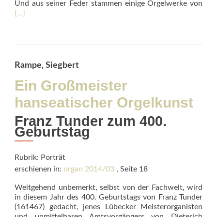
Rea
Und aus seiner Feder stammen einige Orgelwerke von
mor
[…]
abo
Er
ist
der
Vate
Rampe, Siegbert
wir
sind
Ein Großmeister
die
hanseatischer Orgelkunst
Bub
Franz Tunder zum 400.
Geburtstag
Rubrik: Porträt
erschienen in:
organ 2014/03
, Seite 18
Weitgehend unbemerkt, selbst von der Fachwelt, wird
in diesem Jahr des 400. Geburtstags von Franz Tunder
(161467) gedacht, jenes Lübecker Meisterorganisten
und unmittelbaren Amtsvorgängers von Dieterich