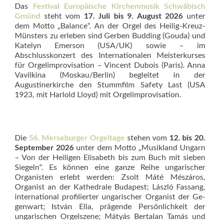
Das
Festival Europäische Kirchenmusik Schwäbisch
Gmünd
steht vom
17. Juli bis 9. August 2026
unter
dem Motto „Balance“. An der Orgel des Heilig-Kreuz-
Münsters zu erleben sind Gerben Budding (Gouda) und
Katelyn Emerson (USA/UK) sowie – im
Abschlusskonzert des Internationalen Meis­terkurses
für Orgelimprovisation – Vincent Dubois (Paris). Anna
Vavilkina (Moskau/Berlin) begleitet in der
Augustinerkirche den Stummfilm Safety Last (USA
1923, mit Harlold Lloyd) mit Orgelimprovisation.
Die
56. Merseburger Orgeltage
stehen vom
12. bis 20.
September 2026
unter dem Motto „Musikland Ungarn
– Von der Heiligen Elisabeth bis zum Buch mit sieben
Siegeln“. Es können eine ganze Reihe ungarischer
Organisten erlebt werden: Zsolt Máté Mészáros,
Organist an der Kathedrale Budapest; László Fassang,
international profilierter ungarischer Organist der Ge­
genwart; István Ella, prägende Persönlichkeit der
ungarischen Orgelszene; Mátyás Bertalan Tamás und