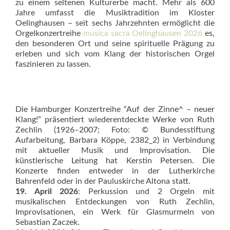
zu einem seltenen Kulturerbe macht. Mehr als 600
Jahre umfasst die Musiktradition im Kloster
Oelinghausen – seit sechs Jahrzehnten ermöglicht die
Orgelkonzertreihe
musica sacra Oelinghausen 2026
es,
den besonderen Ort und seine spirituelle Prägung zu
erleben und sich vom Klang der historischen Orgel
faszinieren zu lassen.
Die Hamburger Konzertreihe “Auf der Zinne^ – neuer
Klang!” präsentiert wiederentdeckte Werke von Ruth
Zechlin (1926–2007; Foto: © Bundesstiftung
Aufarbeitung, Barbara Köppe, 2382_2) in Verbindung
mit aktueller Musik und Improvisation. Die
künstlerische Leitung hat Kerstin Petersen. Die
Konzerte finden entweder in der Lutherkirche
Bahrenfeld oder in der Pauluskirche Altona statt.
19. April 2026
: Perkussion und 2 Orgeln mit
musikalischen Entdeckungen von Ruth Zechlin,
Improvisationen, ein Werk für Glasmurmeln von
Sebastian Zaczek.