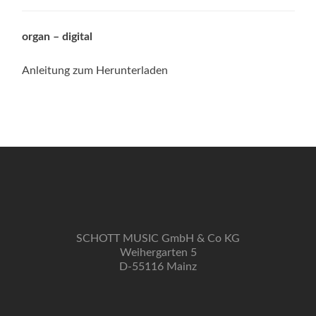
organ – digital
Anleitung zum Herunterladen
SCHOTT MUSIC GmbH & Co KG
Weihergarten 5
D-55116 Mainz