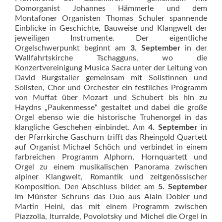
Domorganist Johannes Hämmerle und dem
Montafoner Organisten Thomas Schuler spannende
Einblicke in Geschichte, Bauweise und Klangwelt der
jeweiligen Instrumente. Der eigentliche
Orgelschwerpunkt beginnt am
3. September
in der
Wallfahrtskirche Tschagguns, wo die
Konzertvereinigung Musica Sacra unter der Leitung von
David Burgstaller gemeinsam mit Solistinnen und
Solisten, Chor und Orchester ein festliches Programm
von Muffat über Mozart und Schubert bis hin zu
Haydns „Paukenmesse“ gestaltet und dabei die große
Orgel ebenso wie die historische Truhenorgel in das
klangliche Geschehen einbindet. Am
4. September
in
der Pfarrkirche Gaschurn trifft das Rheingold Quartett
auf Organist Michael Schöch und verbindet in einem
farbreichen Programm Alphorn, Hornquartett und
Orgel zu einem musikalischen Panorama zwischen
alpiner Klangwelt, Romantik und zeitgenössischer
Komposition. Den Abschluss bildet am
5. September
im Münster Schruns das Duo aus Alain Dobler und
Martin Heini, das mit einem Programm zwischen
Piazzolla, Iturralde, Povolotsky und Michel die Orgel in