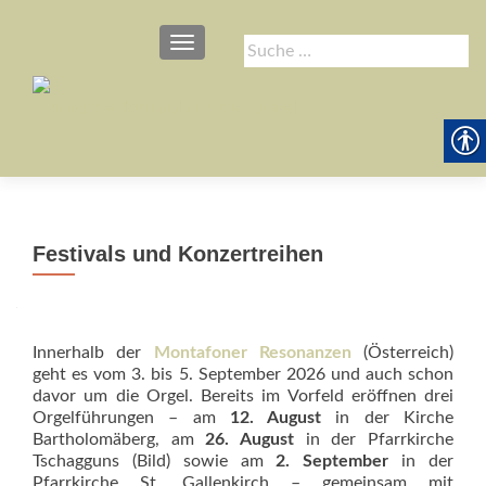
SCHALTE NAVIGATION
Suche
nach:
Festivals und Konzertreihen
Innerhalb der
Montafoner Resonanzen
(Österreich)
geht es vom 3. bis 5. September 2026 und auch schon
davor um die Orgel. Bereits im Vorfeld eröffnen drei
Orgelführungen – am
12. August
in der Kirche
Bartholomäberg, am
26. August
in der Pfarrkirche
Tschagguns (Bild) sowie am
2. September
in der
Pfarrkirche St. Gallenkirch – gemeinsam mit