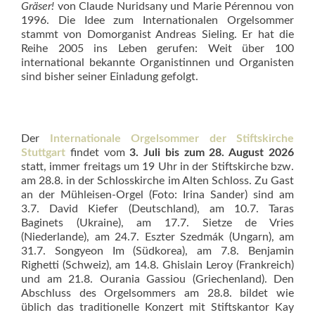
Gräser!
von Claude Nuridsany und Marie Pérennou von
1996. Die Idee zum Internationalen Orgelsommer
stammt von Domorganist Andreas Sieling. Er hat die
Reihe 2005 ins Leben gerufen: Weit über 100
international bekannte Organistinnen und Organisten
sind bisher seiner Einladung gefolgt.
Der
Internationale Orgelsommer der Stiftskirche
Stuttgart
findet vom
3. Juli bis zum 28. August 2026
statt, immer freitags um 19 Uhr in der Stiftskirche bzw.
am 28.8. in der Schlosskirche im Alten Schloss. Zu Gast
an der Mühleisen-Orgel (Foto: Irina Sander) sind am
3.7. David Kiefer (Deutschland), am 10.7. Taras
Baginets (Ukraine), am 17.7. Sietze de Vries
(Niederlande), am 24.7. Eszter Szedmák (Ungarn), am
31.7. Songyeon Im (Südkorea), am 7.8. Benjamin
Righetti (Schweiz), am 14.8. Ghislain Leroy (Frankreich)
und am 21.8. Ourania Gassiou (Griechenland). Den
Abschluss des Orgelsommers am 28.8. bildet wie
üblich das traditionelle Konzert mit Stiftskantor Kay