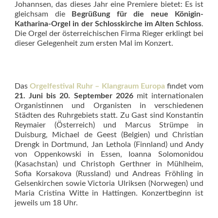
Johannsen, das dieses Jahr eine Premiere bietet: Es ist
gleichsam die
Begrüßung für die neue Königin-
Katharina-Orgel in der Schlosskirche im Alten Schloss
.
Die Orgel der österreichischen Firma Rieger erklingt bei
dieser Gelegenheit zum ersten Mal im Konzert.
Das
Orgelfestival Ruhr – Klang­raum Europa
findet vom
21. Juni bis 20. September 2026
mit internationalen
Organistinnen und Organisten in verschiedenen
Städten des Ruhrgebiets statt. Zu Gast sind Konstantin
Reymaier (Österreich) und Marcus Strümpe in
Duisburg, Michael de Geest (Belgien) und Christian
Drengk in Dortmund, Jan Lethola (Finnland) und Andy
von Oppenkowski in Essen, Ioanna Solomonidou
(Kasachstan) und Christoph Gerthner in Mühlheim,
Sofia Korsakova (Russland) und Andreas Fröhling in
Gelsenkirchen sowie Victoria Ulriksen (Norwegen) und
Maria Cristina Witte in Hattingen. Konzertbeginn ist
jeweils um 18 Uhr.