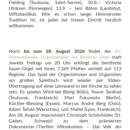
Fielding (Toulouse, Saint-Sernin), 30.8.– Victoria
Ulriksen (Norwegen), 13.9. – Jeni Böhm (Landshut,
Stiftsbasilika). Wie es schon lange Himmeroder
Tradition ist, ist jeder bei freiem Eintritt herzlich
willkommen.
Noch
bis zum 28. August 2026
findet der
21.
Internationale Orgelsommer am Berliner Dom
statt
Jeweils freitags um 20 Uhr erklingt die berühmte
Sauer-Orgel mit ihren 7.269 Pfeifen verteilt auf 113
Register. Das Spiel der Organistinnen und Organisten
am großen Spieltisch wird wieder per Video-
Übertragung auf einer Leinwand in der Kirche zu sehen
sein. Es spielen Winfried Bönig (Köln), Yoann Tardivel
(Toulouse, Frankreich), Mari Fukumoto (Berlin),
Küchler-Blessing (Essen), Marcus André Berg (Oslo),
Adam Tański (Warschau), Loïc Mallié (Lyon, Frankreich).
Am 28. August improvisiert Christoph Schönfelder (St.
Gallen, Schweiz) zu dem prämierten
Dokumentar-/Tierfilm
Mikrokosmos – Das Volk der