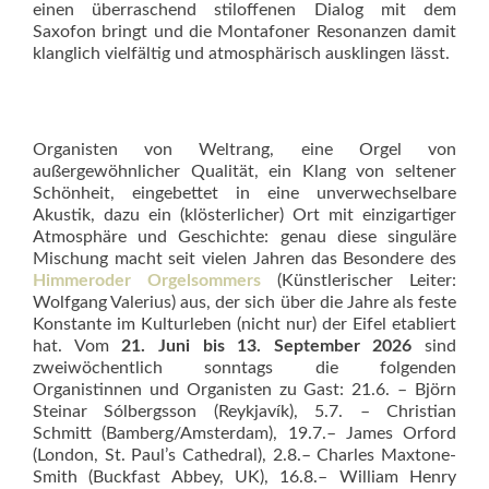
einen überraschend stiloffenen Dialog mit dem
Saxofon bringt und die Montafoner Resonanzen damit
klanglich vielfältig und atmosphärisch ausklingen lässt.
Organisten von Weltrang, eine Orgel von
außergewöhnlicher Qualität, ein Klang von seltener
Schönheit, eingebettet in eine unverwechselbare
Akustik, dazu ein (klösterlicher) Ort mit einzigartiger
Atmosphäre und Geschichte: genau diese singuläre
Mischung macht seit vielen Jahren das Besondere des
Himmeroder Orgelsommers
(Künstlerischer Leiter:
Wolfgang Valerius) aus, der sich über die Jahre als feste
Konstante im Kulturleben (nicht nur) der Eifel etabliert
hat. Vom
21. Juni bis 13. September 2026
sind
zweiwöchentlich sonntags die folgenden
Organistinnen und Organisten zu Gast: 21.6. – Björn
Steinar Sólbergsson (Reykjavík), 5.7. – Christian
Schmitt (Bamberg/Amsterdam), 19.7.– James Orford
(London, St. Paul’s Cathedral), 2.8.– Charles Maxtone-
Smith (Buckfast Abbey, UK), 16.8.– William Henry