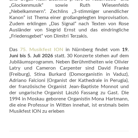
„Glockenmusik“ sowie Ruth Wiesenfelds
„Nebelkammern“. Zechlins „3-stimmiger unendlicher
Kanon“ ist Thema einer großangelegten Improvisation.
Zudem erklingen „Das Signal“ nach Texten von Rose
Ausländer von Siegrid Ernst und das eindringliche
„Friedensgebet“ von Dimitri Terzakis.
Das
75. Musikfest ION
in Nürnberg findet vom
19.
Juni bis 5. Juli 2026
statt. 30 Konzerte stehen auf dem
Jubiläumsprogramm. Neben Berühmtheiten wie Olivier
Latry und Cameron Carpenter sind David Franke
(Freiburg), Stina Burkard (Domorganistin in Vaduz),
Adriano Falcioni (Organist der Kathedrale in Perugia),
der französische Organist Jean-Baptiste Monnot und
der ungarische Organist László Fassang zu Gast. Die
1994 in Moskau geborene Orga­nis­tin Mona Hartmann,
die eine Professur in Witten innehat, ist erstmals beim
Musikfest ION zu erleben