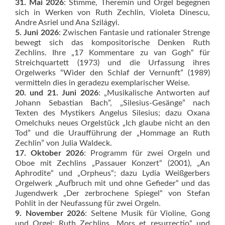
31. Mai 2026
: Stimme, Theremin und Orgel begegnen
sich in Werken von Ruth Zechlin, Violeta Dinescu,
Andre Asriel und Ana Szilágyi.
5. Juni 2026
: Zwischen Fantasie und rationaler Strenge
bewegt sich das kompositorische Denken Ruth
Zechlins. Ihre „17 Kommentare zu van Gogh“ für
Streichquartett (1973) und die Urfassung ihres
Orgelwerks “Wider den Schlaf der Vernunft” (1989)
vermitteln dies in geradezu exemplarischer Weise.
20. und 21. Juni 2026
: „Musikalische Antworten auf
Johann Sebastian Bach”, „Silesius-Gesänge” nach
Texten des Mystikers Angelus Silesius; dazu Oxana
Omelchuks neues Orgelstück „Ich glaube nicht an den
Tod” und die Uraufführung der „Hommage an Ruth
Zechlin” von Julia Waldeck.
17. Oktober 2026
: Programm für zwei Orgeln und
Oboe mit Zechlins „Passauer Konzert“ (2001), „An
Aphrodite“ und „Orpheus“; dazu Lydia Weißgerbers
Orgelwerk „Aufbruch mit und ohne Gefieder“ und das
Jugendwerk „Der zerbrochene Spiegel“ von Stefan
Pohlit in der Neufassung für zwei Orgeln.
9. November 2026
: Seltene Musik für Violine, Gong
und Orgel: Ruth Zechlins „Mors et resurrectio“ und