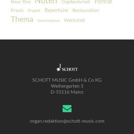
Noten
Porträt
Orgellandschaft
Neue Töne
Praxis
Repertoire
Restauration
Projekt
Thema
Werkstatt
Verschiedenes
SCHOTT MUSIC GmbH & Co KG
Weihergarten 5
D-55116 Mainz
organ.redaktion@schott-music.com