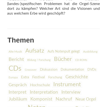
(landes-)spezifischen Problemen hat die Orgel-Szene
dort zu kämpfen? Welcher Art sind die Visionen und
aus welchem Erbe wird geschöpft?
Themen
Aufsatz
Aufs Notenpult gelegt
Alte Musik
Ausbildung
Bücher
Bericht
Bildung / Forschung
CD-ROMs
CDs
Diskussion
Dokumentation
DVDs
Crossover
Geschichte
Festival
Extra
Europa
Forschung
Instrument
Gespräch
Hochschule
Interpretation
Interview
Interpret
Jubiläum
Komponist
Nachruf
Neue Orgel