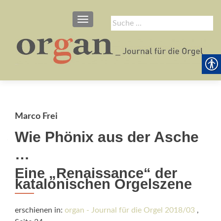
SCHALTE NAVIGATION
Suche
nach:
Marco Frei
Wie Phönix aus der Asche
…
Eine „Renaissance“ der
katalonischen Orgelszene
erschienen in:
organ - Journal für die Orgel 2018/03
,