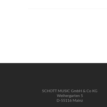
SCHOTT MUSIC GmbH & Co KG
Weihergarten 5
D-55116 Mainz