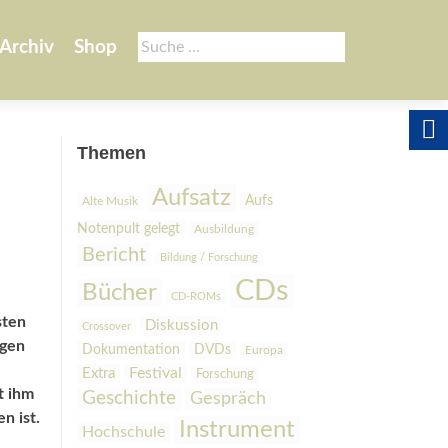
Suche
Archiv
Shop
nach:
Themen
Aufsatz
Aufs
Alte Musik
Notenpult gelegt
Ausbildung
Bericht
Bildung / Forschung
CDs
Bücher
CD-ROMs
sten
Diskussion
Crossover
rgen
Dokumentation
DVDs
Europa
Festival
Extra
Forschung
t ihm
Geschichte
Gespräch
n ist.
Instrument
Hochschule