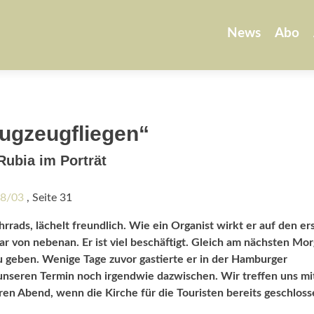
Zum
Inhalt
News
Abo
springen
lugzeugfliegen“
Rubia im Porträt
18/03
, Seite 31
hrrads, lächelt freundlich. Wie ein Organist wirkt er auf den er
r von nebenan. Er ist viel beschäftigt. Gleich am nächsten Mo
zu geben. Wenige Tage zuvor gastierte er in der Hamburger
 unseren Termin noch irgendwie dazwischen. Wir treffen uns mi
ren Abend, wenn die Kirche für die Touristen bereits geschlosse