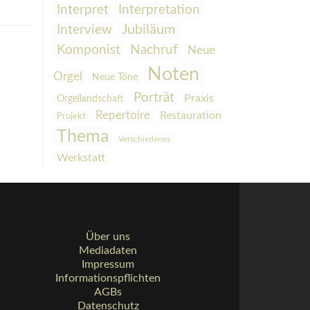
Interpretation
Interpret
Interview
Jubiläum
Komponist
Nachruf
Neue
Noten
Orgel
Neue Töne
Porträt
Praxis
Orgellandschaft
Repertoire
Restauration
Projekt
Thema
Verschiedenes
Werkstatt
Über uns
Mediadaten
Impressum
Informationspflichten
AGBs
Datenschutz