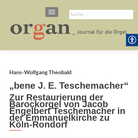
SCHALTE NAVIGATION
Suche
nach:
Hans-Wolfgang Theobald
„bene J. E. Teschemacher“
Zur Restaurierung der
Barockorgel von Jacob
Engelbert Teschemacher in
der Emmanuelkirche zu
Köln-Rondorf