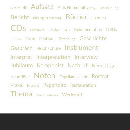
Aufsatz
Aufs Notenpult gelegt
Alte Musik
Ausbildung
Bücher
Bericht
Bildung / Forschung
CD-ROMs
CDs
Diskussion
Dokumentation
DVDs
Crossover
Geschichte
Festival
Extra
Europa
Forschung
Instrument
Gespräch
Hochschule
Interpretation
Interview
Interpret
Jubiläum
Komponist
Nachruf
Neue Orgel
Noten
Porträt
Orgellandschaft
Neue Töne
Praxis
Repertoire
Restauration
Projekt
Thema
Werkstatt
Verschiedenes