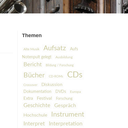
Themen
Aufsatz
Aufs
Alte Musik
Notenpult gelegt
Ausbildung
Bericht
Bildung / Forschung
CDs
Bücher
CD-ROMs
Diskussion
Crossover
Dokumentation
DVDs
Europa
Festival
Extra
Forschung
Geschichte
Gespräch
Instrument
Hochschule
Interpretation
Interpret