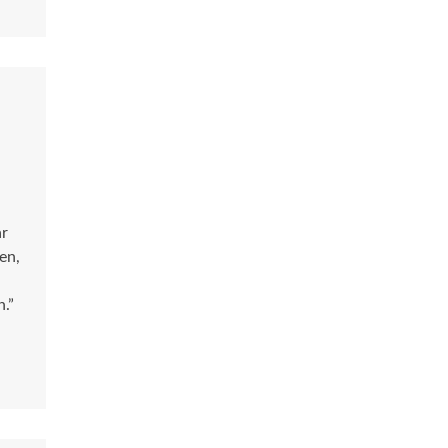
ar
en,
.”