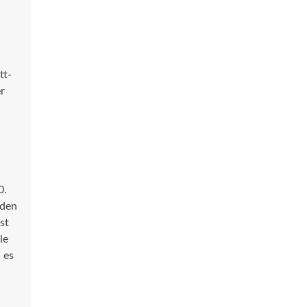
tt-
r
0.
iden
st
le
 es