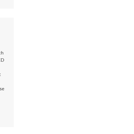
ch
 CD
:
se