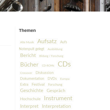
Themen
Aufsatz
Aufs
Alte Musik
Notenpult gelegt
Ausbildung
Bericht
Bildung / Forschung
CDs
Bücher
CD-ROMs
Diskussion
Crossover
Dokumentation
DVDs
Europa
Festival
Extra
Forschung
Geschichte
Gespräch
Instrument
Hochschule
Interpretation
Interpret