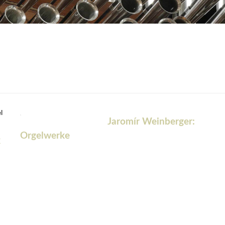
l
Jaromír Weinberger:
Orgelwerke
k