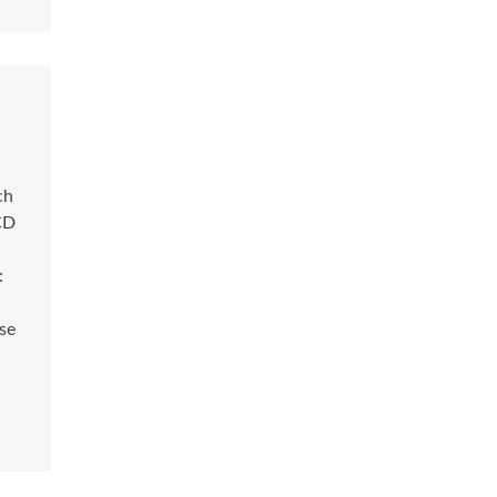
ch
 CD
:
se