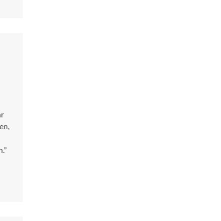
ar
en,
.”