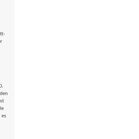
tt-
r
0.
iden
st
le
 es