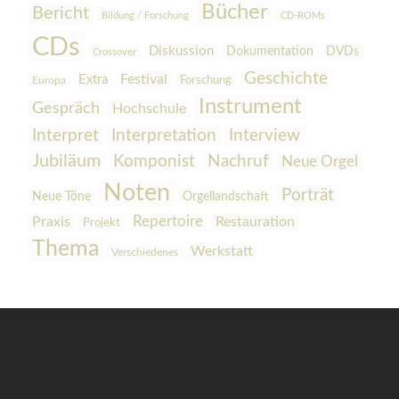
Bücher
Bericht
Bildung / Forschung
CD-ROMs
CDs
Diskussion
Dokumentation
DVDs
Crossover
Geschichte
Festival
Extra
Europa
Forschung
Instrument
Gespräch
Hochschule
Interpretation
Interview
Interpret
Jubiläum
Komponist
Nachruf
Neue Orgel
Noten
Porträt
Orgellandschaft
Neue Töne
Praxis
Repertoire
Restauration
Projekt
Thema
Werkstatt
Verschiedenes