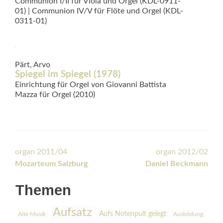
Communion I/II für Viola und Orgel (KDL-0911-
01) | Communion IV/V für Flöte und Orgel (KDL-
0311-01)
Pärt, Arvo
Spiegel im Spiegel (1978)
Einrichtung für Orgel von Giovanni Battista
Mazza für Orgel (2010)
Beitrags-
organ 2011/04
organ 2012/02
Mozarteum Salzburg
Daniel Beckmann
Navigation
Themen
Aufsatz
Aufs Notenpult gelegt
Alte Musik
Ausbildung