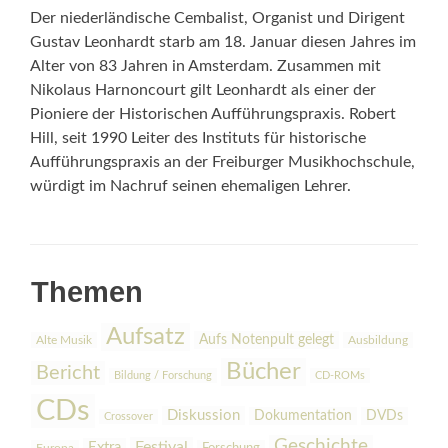
Der niederländische Cembalist, Organist und Dirigent
Gustav Leonhardt starb am 18. Januar diesen Jahres im
Alter von 83 Jahren in Amsterdam. Zusammen mit
Nikolaus Harnoncourt gilt Leonhardt als einer der
Pioniere der Historischen Aufführungspraxis. Robert
Hill, seit 1990 Leiter des Instituts für historische
Aufführungspraxis an der Freiburger Musikhochschule,
würdigt im Nachruf seinen ehemaligen Lehrer.
Themen
Aufsatz
Aufs Notenpult gelegt
Alte Musik
Ausbildung
Bücher
Bericht
Bildung / Forschung
CD-ROMs
CDs
Diskussion
Dokumentation
DVDs
Crossover
Geschichte
Festival
Extra