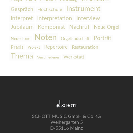
Europa
Forschung
Instrument
Gespräch
Hochschule
Interpretation
Interview
Interpret
Jubiläum
Komponist
Nachruf
Neue Orgel
Noten
Porträt
Orgellandschaft
Neue Töne
Praxis
Repertoire
Restauration
Projekt
Thema
Werkstatt
Verschiedenes
SCHOTT MUSIC GmbH & Co KG
Weihergarten 5
D-55116 Mainz