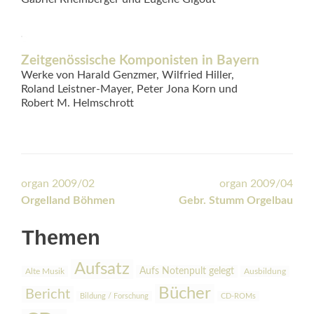
Zeitgenössische Komponisten in Bayern
Werke von Harald Genzmer, Wilfried Hiller,
Roland Leistner-Mayer, Peter Jona Korn und
Robert M. Helmschrott
Beitrags-
organ 2009/02
organ 2009/04
Orgelland Böhmen
Gebr. Stumm Orgelbau
Navigation
Themen
Aufsatz
Aufs Notenpult gelegt
Alte Musik
Ausbildung
Bücher
Bericht
Bildung / Forschung
CD-ROMs