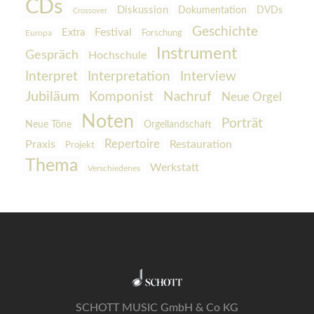
CDs
Diskussion
Dokumentation
DVDs
Crossover
Geschichte
Festival
Extra
Europa
Forschung
Instrument
Gespräch
Hochschule
Interpretation
Interview
Interpret
Jubiläum
Komponist
Nachruf
Neue Orgel
Noten
Porträt
Orgellandschaft
Neue Töne
Praxis
Repertoire
Restauration
Projekt
Thema
Werkstatt
Verschiedenes
SCHOTT MUSIC GmbH & Co KG