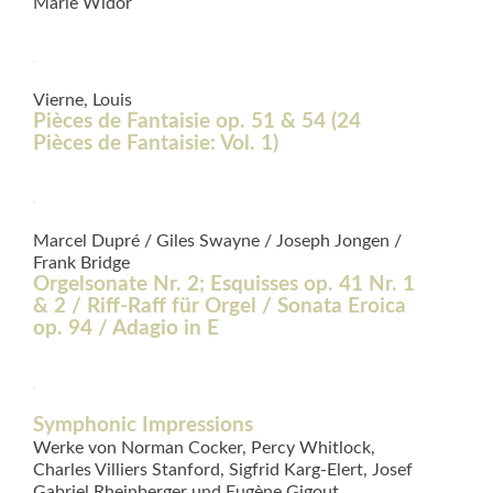
Marie Widor
Vierne, Louis
Pièces de Fantaisie op. 51 & 54 (24
Pièces de Fantaisie: Vol. 1)
Marcel Dupré / Giles Swayne / Joseph Jongen /
Frank Bridge
Orgelsonate Nr. 2; Esquisses op. 41 Nr. 1
& 2 / Riff-Raff für Orgel / Sonata Eroica
op. 94 / Adagio in E
Symphonic Impressions
Werke von Norman Cocker, Percy Whitlock,
Charles Villiers Stanford, Sigfrid Karg-Elert, Josef
Gabriel Rheinberger und Eugène Gigout