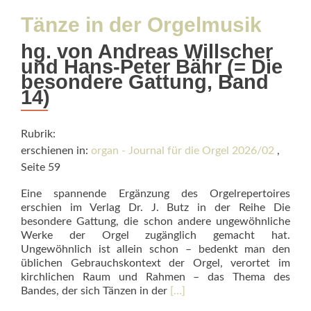
Tänze in der Orgelmusik
hg. von Andreas Willscher
und Hans-Peter Bähr (= Die
besondere Gattung, Band
14)
Rubrik:
erschienen in:
organ - Journal für die Orgel 2026/02
,
Seite 59
Eine spannende Ergänzung des Or­gelrepertoires
erschien im Verlag Dr. J. Butz in der Reihe Die
besondere Gattung, die schon andere ungewöhnliche
Werke der Orgel zugänglich gemacht hat.
Ungewöhnlich ist allein schon – bedenkt man den
üblichen Gebrauchskontext der Orgel, verortet im
kirchlichen Raum und Rahmen – das Thema des
Read
Bandes, der sich Tänzen in der
[…]
more