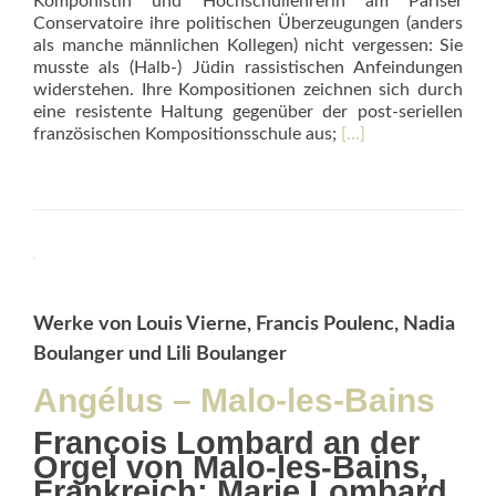
Komponistin und Hochschullehrerin am Pariser
Conservatoire ihre politischen Überzeugungen (an­ders
als manche männlichen Kollegen) nicht vergessen: Sie
musste als (Halb-) Jüdin rassistischen Anfeindungen
widerstehen. Ihre Kompositionen zeichnen sich durch
eine resistente Haltung gegenüber der post-seriellen
Read
französischen Kompositionsschule aus;
[…]
more
about
Musique
rituelle
Werke von Louis Vierne, Francis Poulenc, Nadia
Boulanger und Lili Boulanger
Angélus – Malo-les-Bains
François Lombard an der
Orgel von Malo-les-Bains,
Frankreich; Marie Lombard,