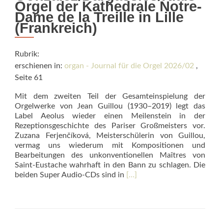
Orgel der Kathe­drale Notre-
Dame de la Treille in Lille
(Frankreich)
Rubrik:
erschienen in:
organ - Journal für die Orgel 2026/02
,
Seite 61
Mit dem zweiten Teil der Gesamteinspielung der
Orgelwerke von Jean Guillou (1930–2019) legt das
Label Aeolus wieder einen Meilenstein in der
Rezeptionsgeschichte des Pariser Großmeisters vor.
Zuzana Ferjen­čí­ková, Meisterschülerin von Guillou,
vermag uns wiederum mit Kompositionen und
Bearbeitungen des unkonventionellen Maîtres von
Saint-Eustache wahrhaft in den Bann zu schlagen. Die
Read
beiden Super Audio-CDs sind in
[…]
more
about
Colours
and