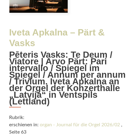
Iveta Apkalna – Pärt &
Vasks
Pēteris Vasks: Te Deum /
Viatore | Arvo Pärt: Pari
intervallo / Spiegel im
Spiegel / Annum per annum
/ Trivium. Iveta Apkalna an
der Orgel der Konzerthalle
„Latvija“ in Ventspils
(Lettland)
Rubrik:
erschienen in:
organ - Journal für die Orgel 2026/02
,
Seite 63