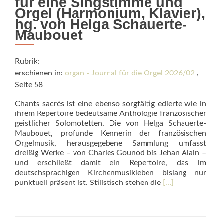
für eine Singstimme und
Orgel (Harmonium, Klavier),
hg. von Helga Schauerte-
Maubouet
Rubrik:
erschienen in:
organ - Journal für die Orgel 2026/02
,
Seite 58
Chants sacrés ist eine ebenso sorgfältig edierte wie in
ihrem Repertoire bedeutsame Anthologie französischer
geistlicher Solomotetten. Die von Helga Schauerte-
Maubouet, profunde Kennerin der französischen
Orgelmusik, herausgegebene Sammlung umfasst
dreißig Werke – von Charles Gounod bis Jehan Alain –
und erschließt damit ein Repertoire, das im
deutschsprachigen Kirchenmusikleben bislang nur
Read
punktuell präsent ist. Stilistisch stehen die
[…]
more
about
Chants