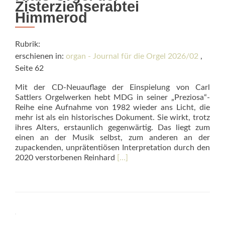
Zisterzienserabtei
Himmerod
Rubrik:
erschienen in:
organ - Journal für die Orgel 2026/02
,
Seite 62
Mit der CD-Neuauflage der Einspielung von Carl
Sattlers Orgelwerken hebt MDG in seiner „Preziosa“-
Reihe eine Aufnahme von 1982 wieder ans Licht, die
mehr ist als ein historisches Dokument. Sie wirkt, trotz
ihres Alters, erstaunlich gegenwärtig. Das liegt zum
einen an der Musik selbst, zum anderen an der
zupackenden, unprätentiösen Interpretation durch den
Read
2020 verstorbenen Reinhard
[…]
more
about
Organ
Works