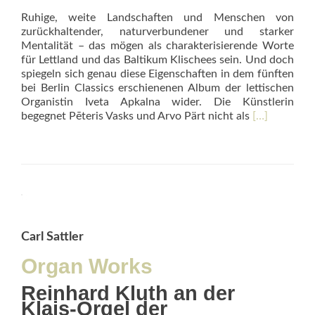
Ruhige, weite Landschaften und Menschen von
zurückhaltender, na­turverbundener und starker
Mentalität – das mögen als charakterisierende Worte
für Lettland und das Baltikum Klischees sein. Und doch
spiegeln sich genau diese Eigenschaften in dem fünften
bei Berlin Classics erschienenen Album der lettischen
Organistin Iveta Apkalna wider. Die Künstlerin
Read
begegnet Pēteris Vasks und Arvo Pärt nicht als
[…]
more
about
Iveta
Apkalna
–
Pärt
&
Vasks
Carl Sattler
Organ Works
Reinhard Kluth an der
Klais-Orgel der