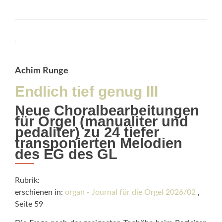
about
Tänze
in
der
Orgelmusik
Achim Runge
Endlich tief genug III
Neue Choralbearbeitungen
für Orgel (manualiter und
pedaliter) zu 24 tiefer
transponierten Melodien
des EG des GL
Rubrik:
erschienen in:
organ - Journal für die Orgel 2026/02
,
Seite 59