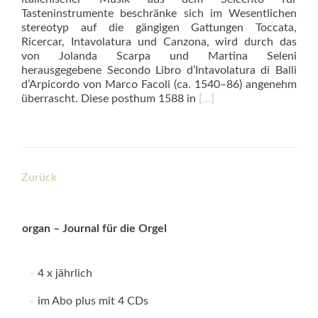
Tasteninstrumente beschränke sich im Wesentlichen
stereotyp auf die gängigen Gattungen Toccata,
Ricercar, Intavolatura und Canzona, wird durch das
von Jolanda Scarpa und Martina Seleni
herausgegebene Secondo Libro d’Intavolatura di Balli
d’Arpicordo von Marco Facoli (ca. 1540–86) angenehm
Read
überrascht. Diese posthum 1588 in
[…]
more
about
Il
Secondo
Libro
Zurück
d’Intavolatura
di
Balli
d’Arpicordo
organ – Journal für die Orgel
4 x jährlich
im Abo plus mit 4 CDs