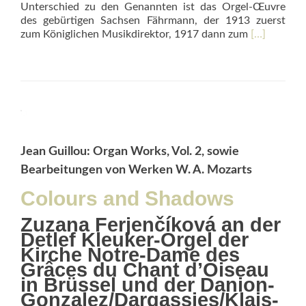
Unterschied zu den Genannten ist das Orgel-Œuvre
des gebürtigen Sachsen Fährmann, der 1913 zuerst
Read
zum Königlichen Musikdirektor, 1917 dann zum
[…]
more
about
Orgelwerke
–
per
omnia
saecula
saeculorum
Jean Guillou: Organ Works, Vol. 2, sowie
Bearbeitungen von Werken W. A. Mozarts
Colours and Shadows
Zuzana Ferjenčíková an der
Detlef Kleuker-Orgel der
Kirche Notre-Dame des
Grâces du Chant d’Oiseau
in Brüssel und der Danion-
Gonzalez/Dargassies/Klais-