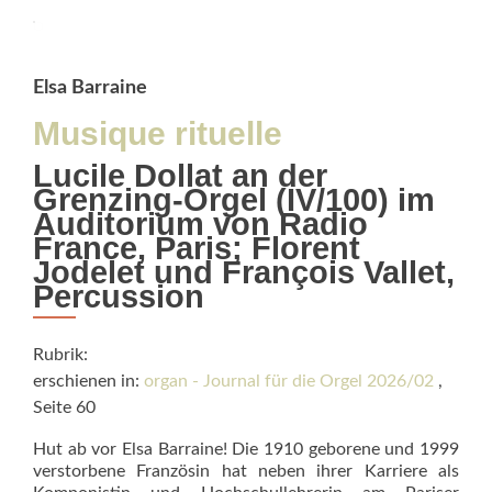
Shadows
Elsa Barraine
Musique rituelle
Lucile Dollat an der
Grenzing-Orgel (IV/100) im
Auditorium von Radio
France, Paris; Florent
Jodelet und François Vallet,
Percussion
Rubrik:
erschienen in:
organ - Journal für die Orgel 2026/02
,
Seite 60
Hut ab vor Elsa Barraine! Die 1910 geborene und 1999
verstorbene Französin hat neben ihrer Karriere als