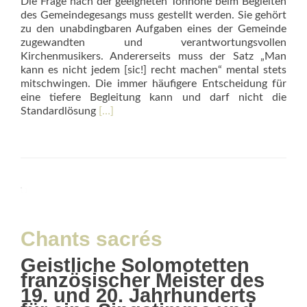
Die Frage nach der geeigneten Tonhöhe beim Begleiten
des Gemeindegesangs muss gestellt werden. Sie gehört
zu den unabdingbaren Aufgaben eines der Gemeinde
zugewandten und verantwortungsvollen
Kirchenmusikers. Andererseits muss der Satz „Man
kann es nicht jedem [sic!] recht machen“ mental stets
mitschwingen. Die immer häufigere Entscheidung für
eine tiefere Begleitung kann und darf nicht die
Read
Standardlösung
[…]
more
about
Endlich
tief
genug
III
Chants sacrés
Geistliche Solomotetten
französischer Meister des
19. und 20. Jahrhunderts