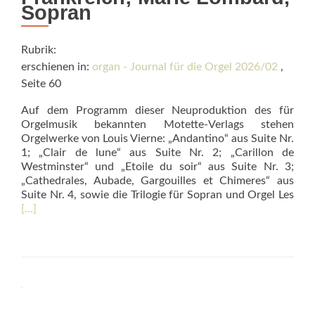
Sopran
Rubrik:
erschienen in:
organ - Journal für die Orgel 2026/02
,
Seite 60
Auf dem Programm dieser Neuproduktion des für
Orgelmusik bekannten Motette-Verlags stehen
Orgelwerke von Louis Vierne: „Andantino“ aus Suite Nr.
1; „Clair de lune“ aus Suite Nr. 2; „Carillon de
Westminster“ und „Etoile du soir“ aus Suite Nr. 3;
„Cathedrales, Aubade, Gargouilles et Chimeres“ aus
Rea
Suite Nr. 4, sowie die Trilogie für Sopran und Orgel Les
mor
[…]
abo
Ang
–
Mal
les-
Bain