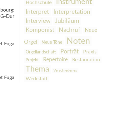
Instrument
Hochschule
bourg:
Interpretation
Interpret
 G‑Dur
Interview
Jubiläum
Komponist
Nachruf
Neue
Noten
Orgel
Neue Töne
et Fuga
Porträt
Praxis
Orgellandschaft
Repertoire
Restauration
Projekt
Thema
Verschiedenes
et Fuga
Werkstatt