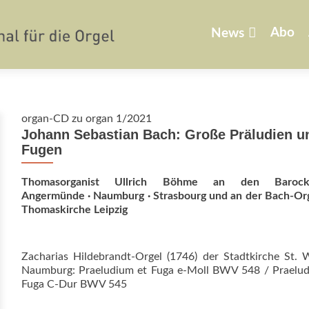
Zum
Inhalt
Abo
News
springen
organ-CD zu organ 1/2021
Johann Sebastian Bach: Große Präludien u
Fugen
Thomasorganist Ullrich Böhme an den Barocko
Angermünde · Naumburg · Strasbourg und an der Bach-Org
Thomaskirche Leipzig
Zacharias Hildebrandt-Orgel (1746) der Stadtkirche St. 
Naumburg: Praeludium et Fuga e‑Moll BWV 548 / Praelud
Fuga C‑Dur BWV 545