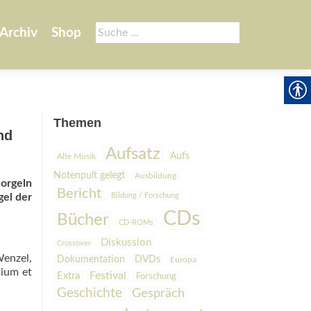
Suche
Archiv
Shop
nach:
Themen
nd
Aufsatz
Aufs
Alte Musik
Notenpult gelegt
Ausbildung
rgeln
Bericht
el der
Bildung / Forschung
CDs
Bücher
CD-ROMs
Diskussion
Crossover
Wenzel,
Dokumentation
DVDs
Europa
ium et
Festival
Extra
Forschung
Geschichte
Gespräch