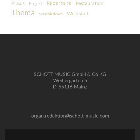
Praxis
Repertoire
Restauration
Projekt
Thema
Werkstatt
Verschiedenes
SCHOTT MUSIC GmbH & Co KG
Weihergarten 5
D-55116 Mainz
organ.redaktion@schott-music.com