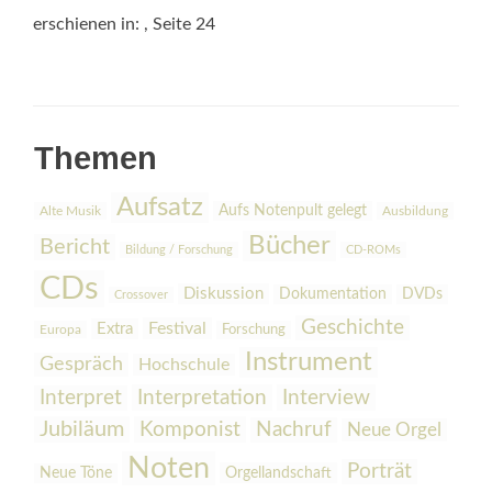
erschienen in:
, Seite 24
Themen
Aufsatz
Aufs Notenpult gelegt
Alte Musik
Ausbildung
Bücher
Bericht
Bildung / Forschung
CD-ROMs
CDs
Diskussion
Dokumentation
DVDs
Crossover
Geschichte
Festival
Extra
Europa
Forschung
Instrument
Gespräch
Hochschule
Interpretation
Interview
Interpret
Jubiläum
Komponist
Nachruf
Neue Orgel
Noten
Porträt
Orgellandschaft
Neue Töne