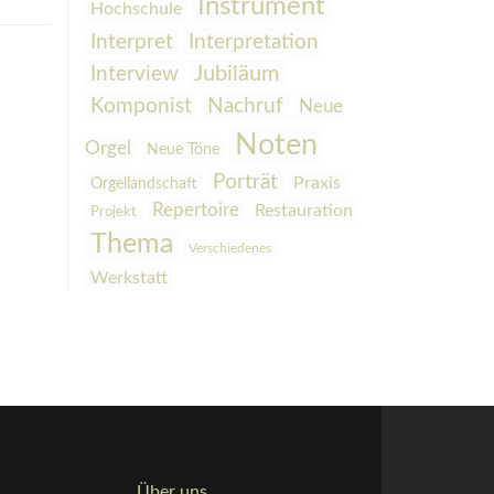
Instrument
Hochschule
Interpretation
Interpret
Interview
Jubiläum
Komponist
Nachruf
Neue
Noten
Orgel
Neue Töne
Porträt
Praxis
Orgellandschaft
Repertoire
Restauration
Projekt
Thema
Verschiedenes
Werkstatt
Über uns