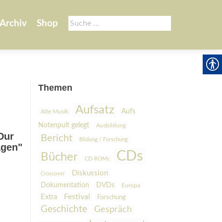
Suche
Archiv
Shop
nach:
Themen
Aufsatz
Aufs
Alte Musik
Notenpult gelegt
Ausbildung
Dur
Bericht
Bildung / Forschung
agen"
CDs
Bücher
CD-ROMs
Diskussion
Crossover
Dokumentation
DVDs
Europa
Festival
Extra
Forschung
Geschichte
Gespräch