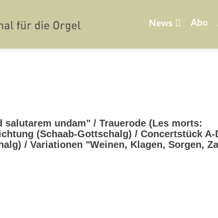
Zum
Inhalt
Abo
News
springen
d salutarem undam" / Trauerode (Les morts:
ichtung (Schaab-Gottschalg) / Concertstück A-
schalg) / Variationen "Weinen, Klagen, Sorgen, Z