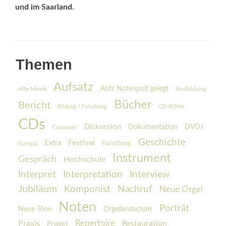
und im Saarland.
Themen
Aufsatz
Aufs Notenpult gelegt
Alte Musik
Ausbildung
Bücher
Bericht
Bildung / Forschung
CD-ROMs
CDs
Diskussion
Dokumentation
DVDs
Crossover
Geschichte
Festival
Extra
Europa
Forschung
Instrument
Gespräch
Hochschule
Interpretation
Interview
Interpret
Jubiläum
Komponist
Nachruf
Neue Orgel
Noten
Porträt
Orgellandschaft
Neue Töne
Praxis
Repertoire
Restauration
Projekt