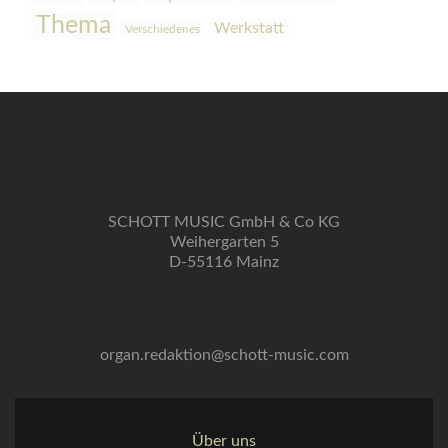
Thema
Werkstatt
Verschiedenes
SCHOTT MUSIC GmbH & Co KG
Weihergarten 5
D-55116 Mainz
organ.redaktion@schott-music.com
Über uns