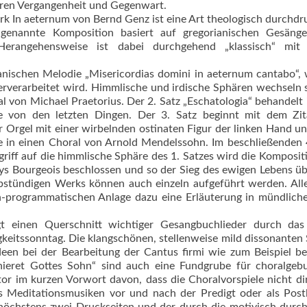
geren Vergangenheit und Gegenwart.
rk In aeternum von Bernd Genz ist eine Art theologisch durchd
 genannte Komposition basiert auf gregorianischen Gesäng
 Herangehensweise ist dabei durchgehend „klassisch“ mit 
ianischen Melodie „Misericordias domini in aeternum cantabo“,
erverarbeitet wird. Himmlische und irdische Sphären wechseln 
 von Michael Praetorius. Der 2. Satz „Eschatologia“ behandelt 
hre von den letzten Dingen. Der 3. Satz beginnt mit dem Zi
er Orgel mit einer wirbelnden ostinaten Figur der linken Hand un
 in einen Choral von Arnold Mendelssohn. Im beschließenden 
griff auf die himmlische Sphäre des 1. Satzes wird die Komposit
ys Bourgeois beschlossen und so der Sieg des ewigen Lebens ü
albstündigen Werks können auch einzeln aufgeführt werden. All
ch-programmatischen Anlage dazu eine Erläuterung in mündlich
t einen Querschnitt wichtiger Gesangbuchlieder durch das
keitssonntag. Die klangschönen, stellenweise mild dissonanten
 Ideen bei der Bearbeitung der Cantus firmi wie zum Beispiel b
phieret Gottes Sohn“ sind auch eine Fundgrube für choralgeb
tor im kurzen Vorwort davon, dass die Choralvorspiele nicht di
s Meditationsmusiken vor und nach der Predigt oder als Pos