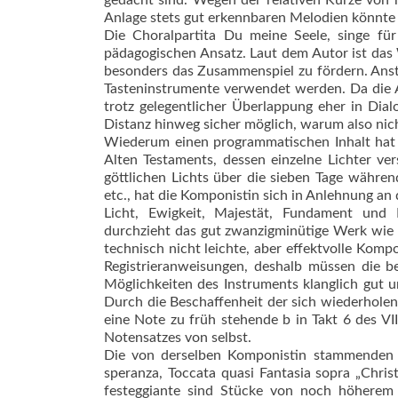
gedacht sind. Wegen der relativen Kürze von 
Anlage stets gut erkennbaren Melodien könnte 
Die Choralpartita Du meine Seele, singe für
pädagogischen Ansatz. Laut dem Autor ist das
besonders das Zusammenspiel zu fördern. An­st
Tasteninstrumente verwendet werden. Da die A
trotz gelegent­licher Überlappung eher in Dia
Dis­tanz hinweg sicher möglich, wa­rum also ni
Wiederum einen programmatischen Inhalt ha
Alten Testaments, dessen einzelne Lichter ve
göttlichen Lichts über die sieben Tage währe
etc., hat die Komponis­tin sich in Anlehnung an 
Licht, Ewigkeit, Majestät, Fundament und Kö
durchzieht das gut zwanzigminü­tige Werk wie e
technisch nicht leichte, aber effektvolle Komp
Registrieranweisungen, deshalb müssen die be
Möglichkeiten des Instruments klanglich gut 
Durch die Beschaffenheit der sich wiederholen
eine Note zu früh stehende b in Takt 6 des VI
Notensatzes von selbst.
Die von derselben Komponistin stammende
speranza, Toccata quasi Fantasia sopra „Chris
festeggiante sind Stücke von noch höherem 