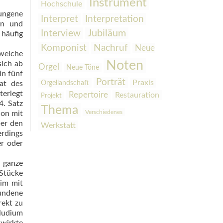
Instrument
Hochschule
rungene
Interpretation
Interpret
en und
Interview
Jubiläum
häufig
Komponist
Nachruf
Neue
 welche
Noten
sich ab
Orgel
Neue Töne
in fünf
Porträt
Praxis
Orgellandschaft
tat des
terlegt
Repertoire
Restauration
Projekt
4. Satz
Thema
Verschiedenes
ion mit
ber den
Werkstatt
erdings
er oder
 ganze
 Stücke
eim mit
undene
rekt zu
tludium