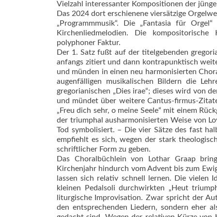
Vielzahl interessanter Kompositionen der jün
Das 2024 dort erschienene viersätzige Orgelwe
„Programmmusik“. Die „Fantasia für Orgel“
Kirchenliedmelodien. Die kompositorische
polyphoner Faktur.
Der 1. Satz fußt auf der titelgebenden gregor
anfangs zitiert und dann kontrapunktisch weit
und münden in einen neu harmonisierten Choral
augenfälligen musika­lischen Bildern die Le
gregorianischen „Dies irae“; dieses wird von d
und mündet über weitere Cantus-firmus-Zitate
„Freu dich sehr, o meine Seele“ mit einem Rück
der triumphal ausharmonisierten Weise von Lo
Tod symbolisiert. – Die vier Sätze des fast h
empfiehlt es sich, wegen der stark theologis
schriftlicher Form zu geben.
Das Choralbüchlein von Lothar Graap bring
Kirchenjahr hindurch vom Advent bis zum Ewig
lassen sich relativ schnell lernen. Die vielen
kleinen Pedalsoli durchwirkten „Heut trium
liturgische Improvisation. Zwar spricht der Au
den entsprechenden Liedern, sondern eher al