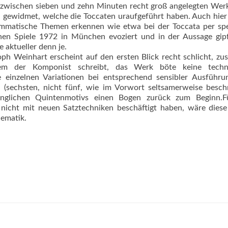
a zwischen sieben und zehn Minuten recht groß angelegten Wer
n gewidmet, welche die Toccaten uraufgeführt haben. Auch hier
ammatische Themen erkennen wie etwa bei der Toccata per spe
hen Spiele 1972 in München evoziert und in der Aussage gipf
 aktueller denn je.
ph Weinhart erscheint auf den ersten Blick recht schlicht, zus
hem der Komponist schreibt, das Werk böte keine techn
e einzelnen Variationen bei entsprechend sensib­ler Ausführ
 (sechs­ten, nicht fünf, wie im Vorwort seltsamerweise besch
änglichen Quintenmotivs einen Bogen zurück zum Beginn.Fü
nicht mit neuen Satztechniken beschäftigt haben, wäre diese
hematik.