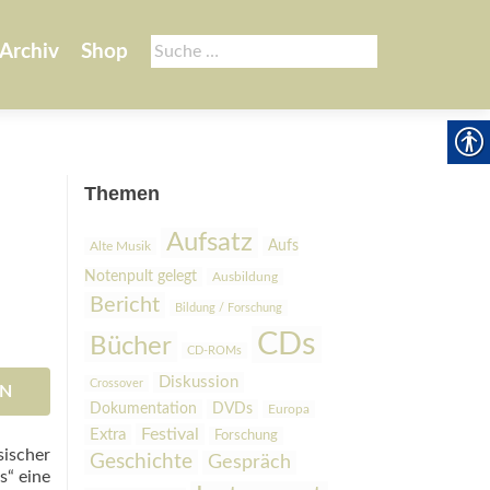
Suche
Archiv
Shop
nach:
Themen
Aufsatz
Aufs
Alte Musik
Notenpult gelegt
Ausbildung
Bericht
Bildung / Forschung
CDs
Bücher
CD-ROMs
Diskussion
Crossover
EN
Dokumentation
DVDs
Europa
Festival
Extra
Forschung
sischer
Geschichte
Gespräch
s“ eine