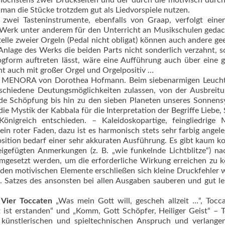
höchstens zwei Druckseiten und der durch die motivisch durc
man die Stücke trotzdem gut als Liedvorspiele nutzen.
 zwei Tasteninstrumente, ebenfalls von Graap, verfolgt eine
 Werk unter anderem für den Unterricht an Musikschulen geda
elle zweier Orgeln (Pedal nicht obligat) können auch andere ge
nlage des Werks die beiden Parts nicht sonderlich verzahnt, 
logform auftreten lässt, wäre eine Aufführung auch über eine 
cht auch mit großer Orgel und Orgelpositiv …
t MENORA von Dorothea Hofmann. Beim siebenarmigen Leucht
rschiedene Deutungsmöglichkeiten zulassen, von der Ausbreit
nde Schöpfung bis hin zu den sieben Planeten unseres Sonnen
die Mys­tik der Kabbala für die Interpretation der Begriffe Liebe, 
nigreich entschieden. – Kalei­dos­kopartige, feingliedrige 
in roter Faden, dazu ist es harmonisch stets sehr farbig angele
osition bedarf einer sehr akkuraten Ausführung. Es gibt kaum k
igefügten Anmerkungen (z. B. „wie funkelnde Lichtblitze“) n
umgesetzt werden, um die erforderliche Wirkung erreichen zu 
den motivischen Elemente erschließen sich kleine Druckfehler 
I. Satzes des ansonsten bei allen Ausgaben sauberen und gut l
n
Vier Toccaten
„Was mein Gott will, gescheh allzeit …“, Tocc
t ist erstanden“ und „Komm, Gott Schöpfer, Heiliger Geist“ – 
künstlerischen und spieltechnischen Anspruch und verlange