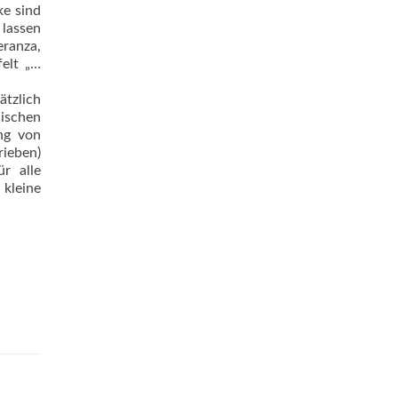
ke sind
 lassen
ranza,
elt „…
ätzlich
ischen
ung von
rieben)
r alle
 kleine