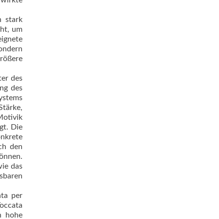
hwirkte
n stark
cht, um
eignete
sondern
größere
er des
ung des
systems
Stärke,
Motivik
gt. Die
onkrete
ach den
können.
wie das
esbaren
ata per
Toccata
n hohe