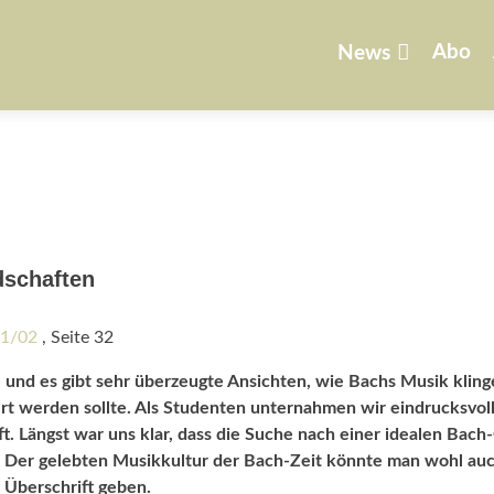
Zum
Inhalt
Abo
News
springen
dschaften
21/02
, Seite 32
 und es gibt sehr überzeugte Ansichten, wie Bachs Musik klin
iert werden sollte. Als Studenten unternahmen wir eindrucksvol
t. Längst war uns klar, dass die Suche nach einer idealen Bach
n. Der gelebten Musikkultur der Bach-Zeit könnte man wohl auc
s Überschrift geben.