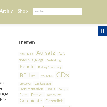
Suche
Archiv
Shop
nach:
Themen
Aufsatz
Aufs
Alte Musik
Notenpult gelegt
Ausbildung
Bericht
Bildung / Forschung
CDs
Bücher
CD-ROMs
gen
Diskussion
Crossover
le
Dokumentation
DVDs
Europa
-Orgel
Festival
Extra
Forschung
h in
Geschichte
Gespräch