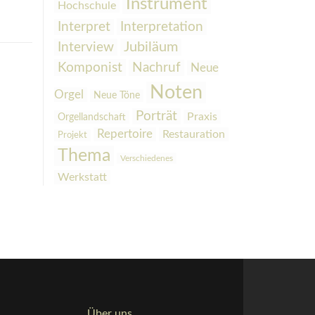
Instrument
Hochschule
Interpretation
Interpret
Interview
Jubiläum
Komponist
Nachruf
Neue
Noten
Orgel
Neue Töne
Porträt
Praxis
Orgellandschaft
Repertoire
Restauration
Projekt
Thema
Verschiedenes
Werkstatt
Über uns