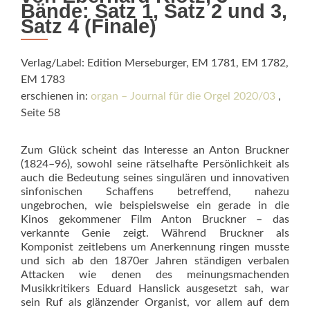
Bände: Satz 1, Satz 2 und 3,
Satz 4 (Finale)
Verlag/Label: Edition Merseburger, EM 1781, EM 1782,
EM 1783
erschienen in:
organ – Journal für die Orgel 2020/03
,
Seite 58
Zum Glück scheint das Interesse an Anton Bruckner
(1824–96), sowohl seine rätselhafte Persönlichkeit als
auch die Bedeutung seines singulären und innovativen
sinfonischen Schaffens betreffend, nahezu
ungebrochen, wie beispielsweise ein gerade in die
Kinos gekommener Film Anton Bruckner – das
verkannte Genie zeigt. Während Bruckner als
Komponist zeitlebens um Anerken­nung ringen musste
und sich ab den 1870er Jahren ständigen verbalen
Attacken wie denen des meinungsmachenden
Musikkritikers Eduard Hanslick ausgesetzt sah, war
sein Ruf als glänzender Organist, vor allem auf dem