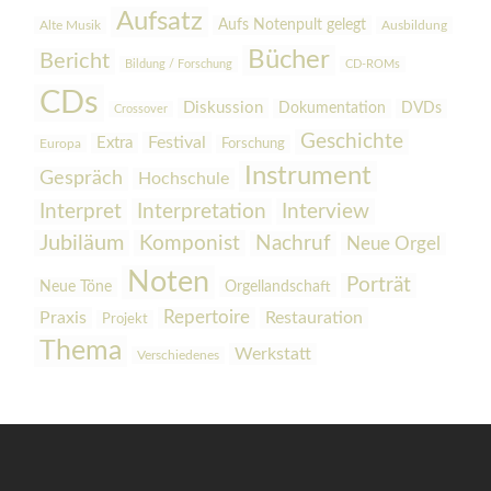
Aufsatz
Aufs Notenpult gelegt
Alte Musik
Ausbildung
Bücher
Bericht
Bildung / Forschung
CD-ROMs
CDs
Diskussion
Dokumentation
DVDs
Crossover
Geschichte
Festival
Extra
Europa
Forschung
Instrument
Gespräch
Hochschule
Interpretation
Interview
Interpret
Jubiläum
Komponist
Nachruf
Neue Orgel
Noten
Porträt
Orgellandschaft
Neue Töne
Praxis
Repertoire
Restauration
Projekt
Thema
Werkstatt
Verschiedenes