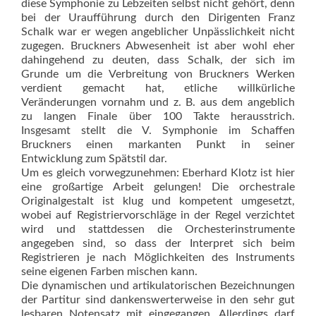
diese Symphonie zu Lebzeiten selbst nicht gehört, denn
bei der Uraufführung durch den Dirigenten Franz
Schalk war er wegen angeblicher Unpässlichkeit nicht
zugegen. Bruckners Abwesenheit ist aber wohl eher
dahingehend zu deuten, dass Schalk, der sich im
Grunde um die Verbreitung von Bruckners Werken
verdient gemacht hat, etliche willkürliche
Veränderungen vornahm und z. B. aus dem angeblich
zu langen Finale über 100 Takte herausstrich.
Insgesamt stellt die V. Symphonie im Schaffen
Bruckners einen markanten Punkt in seiner
Entwicklung zum Spätstil dar.
Um es gleich vorwegzunehmen: Eberhard Klotz ist hier
eine großartige Arbeit gelungen! Die orches­trale
Originalgestalt ist klug und kompetent umgesetzt,
wobei auf Registriervorschläge in der Regel verzichtet
wird und stattdessen die Orchesterinstrumente
angegeben sind, so dass der Interpret sich beim
Registrieren je nach Möglichkeiten des Instruments
seine eigenen Farben mischen kann.
Die dynamischen und artikulatorischen Bezeichnungen
der Partitur sind dankenswerterweise in den sehr gut
lesbaren Notensatz mit eingegangen. Allerdings darf