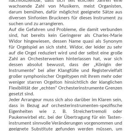
nachvollziehbar, dass sich seit etlichen Jahren eine
wachsende Zahl von Musikern, meist Organis­ten,
darum bemühen, dafür möglichst geeignete Sätze aus
diversen Sinfonien Bruckners für dieses Instrument zu
suchen und zu arrangieren.
Auf die Gefahren und Probleme, die damit verbunden
sind, hat bereits kein Geringerer als Charles-Marie
Widor hingewiesen, dessen Name quasi als Synonym
für Orgelspiel an sich steht. Widor, der leider zu sehr
auf die Orgel reduziert wird und der selbst eine große
Zahl an Orchesterwerken hinterlassen hat, war sich
dessen absolut bewusst, dass der „Königin der
Instrumente“ bei aller Klangfülle und Registervielfalt
großer symphonischer Orgeltypen mit ihrem mehr oder
weniger starren Orgelton hinsichtlich der klanglichen
Flexibi­lität der „echten“ Orchesterinstrumente Grenzen
gesetzt sind.
Jeder Arrangeur muss sich also darüber im Klaren sein,
dass in Bezug auf orchesterinstrumenten-spezifische
Eigenheiten wie z. B. Streichertremoli oder
Paukenwirbel etc. bei der Übertragung für ein Tas­ten­
instrument sinnvolle Veränderungen vorgenommen und
geeignete Substitute gefunden werden müssen, um