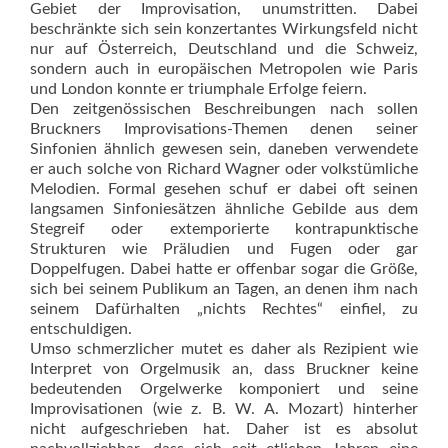
Gebiet der Improvisation, unumstritten. Dabei
beschränkte sich sein konzertantes Wirkungsfeld nicht
nur auf Österreich, Deutschland und die Schweiz,
sondern auch in europäischen Metropolen wie Paris
und London konn­te er triumphale Erfolge feiern.
Den zeitgenössischen Beschreibungen nach sollen
Bruckners Improvisations-Themen denen seiner
Sinfonien ähnlich gewesen sein, da­neben verwendete
er auch solche von Richard Wagner oder volkstümliche
Melodien. Formal gesehen schuf er dabei oft seinen
langsamen Sinfoniesätzen ähnliche Gebilde aus dem
Stegreif oder extemporierte kontrapunktische
Strukturen wie Präludien und Fugen oder gar
Doppelfugen. Dabei hatte er offenbar sogar die Größe,
sich bei seinem Publikum an Tagen, an denen ihm nach
seinem Dafürhalten „nichts Rechtes“ einfiel, zu
entschuldigen.
Umso schmerzlicher mutet es daher als Rezipient wie
Interpret von Orgelmusik an, dass Bruckner keine
bedeutenden Orgelwerke komponiert und seine
Improvisationen (wie z. B. W. A. Mozart) hinterher
nicht aufgeschrieben hat. Daher ist es absolut