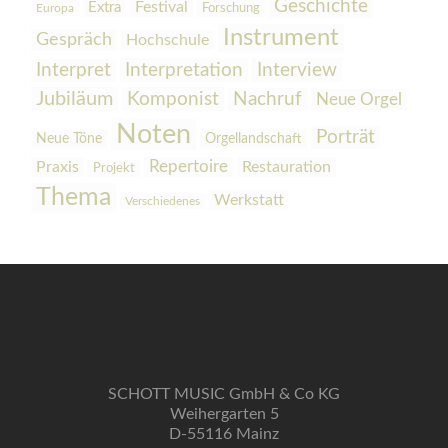
Geschichte
Festival
Extra
Europa
Forschung
Instrument
Gespräch
Hochschule
Interpretation
Interview
Interpret
Jubiläum
Komponist
Nachruf
Neue Orgel
Noten
Porträt
Orgellandschaft
Neue Töne
Praxis
Repertoire
Restauration
Projekt
Thema
Werkstatt
Verschiedenes
SCHOTT MUSIC GmbH & Co KG
Weihergarten 5
D-55116 Mainz