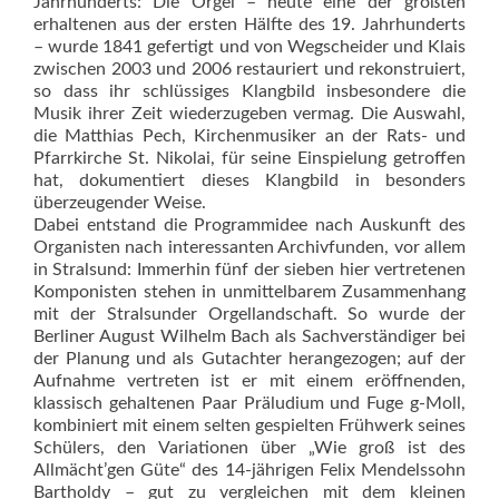
Jahrhunderts: Die Orgel – heute eine der größten
erhaltenen aus der ersten Hälfte des 19. Jahrhunderts
– wurde 1841 gefertigt und von Wegscheider und Klais
zwischen 2003 und 2006 restauriert und rekonstruiert,
so dass ihr schlüssiges Klangbild insbesondere die
Musik ihrer Zeit wiederzugeben vermag. Die Auswahl,
die Matthias Pech, Kirchenmusiker an der Rats- und
Pfarrkirche St. Nikolai, für seine Einspielung getroffen
hat, dokumentiert dieses Klangbild in besonders
überzeugender Weise.
Dabei entstand die Programm­idee nach Auskunft des
Organisten nach interessanten Archivfunden, vor allem
in Stralsund: Immerhin fünf der sieben hier vertretenen
Komponisten stehen in unmittelbarem Zusammenhang
mit der Stralsunder Orgellandschaft. So wurde der
Berliner August Wilhelm Bach als Sachverständiger bei
der Planung und als Gutachter he­rangezogen; auf der
Aufnahme vertreten ist er mit einem eröffnenden,
klassisch gehaltenen Paar Präludium und Fuge g-Moll,
kombiniert mit einem selten gespielten Frühwerk seines
Schülers, den Variationen über „Wie groß ist des
Allmächt’gen Güte“ des 14-jährigen Felix Mendelssohn
Bartholdy – gut zu vergleichen mit dem kleinen