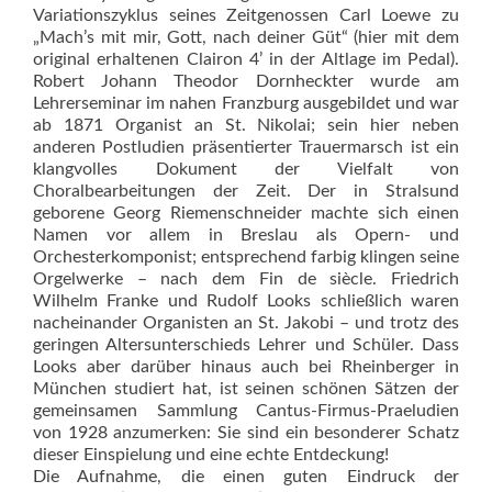
Variationszyklus seines Zeitgenossen Carl Loewe zu
„Mach’s mit mir, Gott, nach deiner Güt“ (hier mit dem
original erhaltenen Clairon 4’ in der Altlage im Pedal).
Robert Johann Theodor Dornheckter wurde am
Lehrerseminar im nahen Franzburg ausgebildet und war
ab 1871 Organist an St. Nikolai; sein hier neben
anderen Postludien präsentierter Trauermarsch ist ein
klangvolles Dokument der Vielfalt von
Choralbearbeitungen der Zeit. Der in Stralsund
geborene Georg Riemenschneider machte sich einen
Namen vor allem in Breslau als Opern- und
Orchesterkomponist; entsprechend farbig klingen seine
Orgelwerke – nach dem Fin de siècle. Friedrich
Wilhelm Franke und Rudolf Looks schließlich waren
nacheinander Organisten an St. Jakobi – und trotz des
geringen Altersunterschieds Lehrer und Schüler. Dass
Looks aber darüber hinaus auch bei Rheinberger in
München studiert hat, ist seinen schönen Sätzen der
gemeinsamen Sammlung Cantus-Firmus-Praeludien
von 1928 anzumerken: Sie sind ein besonderer Schatz
dieser Einspielung und eine echte Entdeckung!
Die Aufnahme, die einen guten Eindruck der