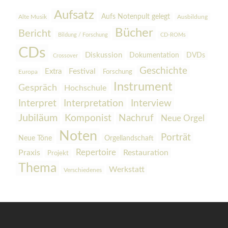
Aufsatz
Aufs Notenpult gelegt
Alte Musik
Ausbildung
Bücher
Bericht
Bildung / Forschung
CD-ROMs
CDs
Diskussion
Dokumentation
DVDs
Crossover
Geschichte
Festival
Extra
Europa
Forschung
Instrument
Gespräch
Hochschule
Interpretation
Interview
Interpret
Jubiläum
Komponist
Nachruf
Neue Orgel
Noten
Porträt
Orgellandschaft
Neue Töne
Praxis
Repertoire
Restauration
Projekt
Thema
Werkstatt
Verschiedenes