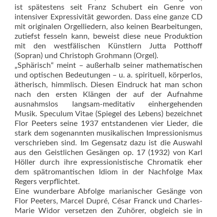
ist spätestens seit Franz Schubert ein Genre von
intensiver Expressivität geworden. Dass eine ganze CD
mit originalen Orgelliedern, also keinen Bearbeitungen,
zutiefst fesseln kann, beweist diese neue Produktion
mit den westfälischen Künstlern Jutta Potthoff
(Sopran) und Christoph Grohmann (Orgel).
„Sphärisch“ meint – außerhalb seiner mathematischen
und optischen Bedeutungen – u. a. spirituell, körperlos,
ätherisch, himmlisch. Diesen Eindruck hat man schon
nach den ersten Klängen der auf der Aufnahme
ausnahmslos langsam-meditativ einhergehenden
Musik. Speculum Vitae (Spiegel des Lebens) bezeichnet
Flor Peeters seine 1937 entstandenen vier Lieder, die
stark dem sogenannten musikalischen Impressionismus
verschrieben sind. Im Gegensatz dazu ist die Auswahl
aus den Geistlichen Gesängen op. 17 (1932) von Karl
Höller durch ihre expressionistische Chromatik eher
dem spätromantischen Idiom in der Nachfolge Max
Regers verpflichtet.
Eine wunderbare Abfolge marianischer Gesänge von
Flor Peeters, Marcel Dupré, César Franck und Charles-
Marie Widor versetzen den Zuhörer, obgleich sie in