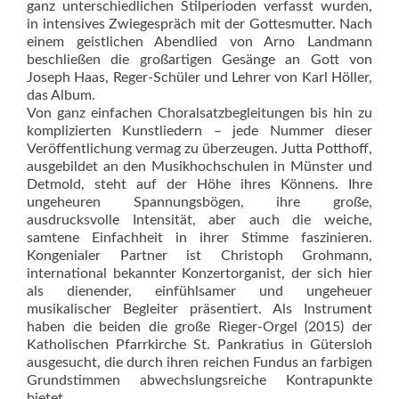
ganz unterschiedlichen Stilperioden verfasst wurden,
in intensives Zwiegespräch mit der Gottesmutter. Nach
einem geistlichen Abendlied von Arno Landmann
beschließen die groß­artigen Gesänge an Gott von
Joseph Haas, Reger-Schüler und Lehrer von Karl Höller,
das Album.
Von ganz einfachen Choralsatzbegleitungen bis hin zu
komplizierten Kunstliedern – jede Nummer dieser
Veröffentlichung vermag zu überzeugen. Jutta Potthoff,
ausgebildet an den Musikhochschulen in Münster und
Detmold, steht auf der Höhe ihres Könnens. Ihre
ungeheuren Spannungsbögen, ihre gro­ße,
ausdrucksvolle Intensität, aber auch die weiche,
samtene Einfachheit in ihrer Stimme faszinieren.
Kongenialer Partner ist Christoph Grohmann,
international bekannter Konzertorganist, der sich hier
als dienender, einfühlsamer und un­geheuer
musikalischer Begleiter präsentiert. Als Instrument
haben die beiden die große Rieger-Orgel (2015) der
Katholischen Pfarrkirche St. Pankratius in Gütersloh
ausgesucht, die durch ihren reichen Fundus an farbigen
Grundstimmen abwechslungsreiche Kontrapunkte
bietet.