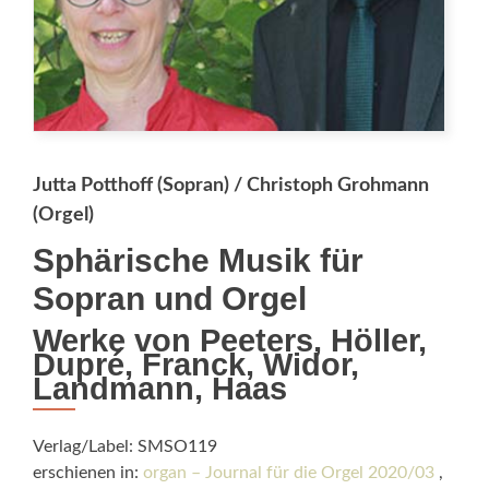
Jutta Potthoff (Sopran) / Chri­stoph Grohmann
(Orgel)
Sphärische Musik für
Sopran und Orgel
Werke von Peeters, Höller,
Dupré, Franck, Widor,
Landmann, Haas
Verlag/Label: SMSO119
erschienen in:
organ – Journal für die Orgel 2020/03
,