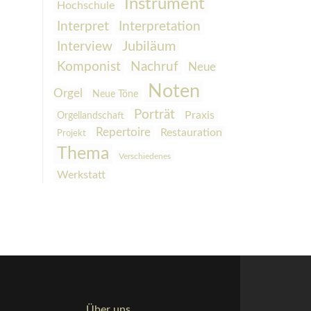
Instrument
Hochschule
Interpretation
Interpret
Interview
Jubiläum
Komponist
Nachruf
Neue
Noten
Orgel
Neue Töne
Porträt
Praxis
Orgellandschaft
Repertoire
Restauration
Projekt
Thema
Verschiedenes
Werkstatt
Über uns