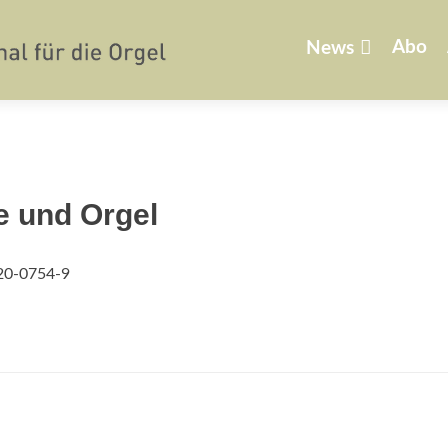
Zum
Inhalt
Abo
News
springen
te und Orgel
020-0754-9