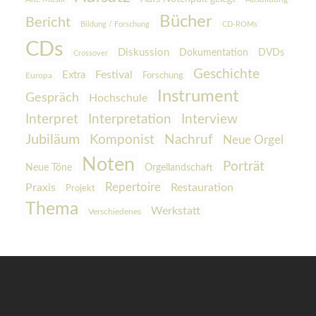
Bücher
Bericht
Bildung / Forschung
CD-ROMs
CDs
Diskussion
Dokumentation
DVDs
Crossover
Geschichte
Festival
Extra
Europa
Forschung
Instrument
Gespräch
Hochschule
Interpretation
Interview
Interpret
Jubiläum
Komponist
Nachruf
Neue Orgel
Noten
Porträt
Orgellandschaft
Neue Töne
Praxis
Repertoire
Restauration
Projekt
Thema
Werkstatt
Verschiedenes