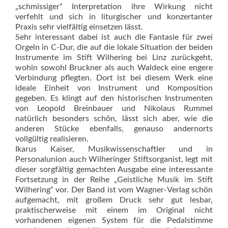
„schmissiger“ Interpretation ihre Wirkung nicht
verfehlt und sich in liturgischer und konzertanter
Praxis sehr vielfältig einsetzen lässt.
Sehr interessant dabei ist auch die Fantasie für zwei
Orgeln in C-Dur, die auf die lokale Situation der beiden
Instrumente im Stift Wilhering bei Linz zurückgeht,
wohin sowohl Bruckner als auch Waldeck eine engere
Verbindung pflegten. Dort ist bei diesem Werk eine
ideale Einheit von Instrument und Komposition
gegeben. Es klingt auf den historischen Instrumenten
von Leopold Breinbauer und Nikolaus Rum­mel
natürlich besonders schön, lässt sich aber, wie die
anderen Stücke ebenfalls, genauso andernorts
vollgültig realisieren.
Ikarus Kaiser, Musikwissenschaftler und in
Personalunion auch Wilheringer Stiftsorganist, legt mit
dieser sorgfältig gemachten Ausgabe eine interessante
Fortsetzung in der Reihe „Geistliche Musik im Stift
Wilhering“ vor. Der Band ist vom Wagner-Verlag schön
aufgemacht, mit großem Druck sehr gut lesbar,
praktischerweise mit einem im Original nicht
vorhandenen eigenen Sys­tem für die Pedalstimme