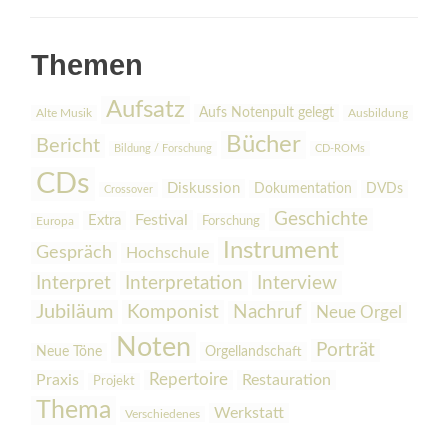
Themen
Aufsatz
Aufs Notenpult gelegt
Alte Musik
Ausbildung
Bücher
Bericht
Bildung / Forschung
CD-ROMs
CDs
Diskussion
Dokumentation
DVDs
Crossover
Geschichte
Festival
Extra
Europa
Forschung
Instrument
Gespräch
Hochschule
Interpretation
Interview
Interpret
Jubiläum
Komponist
Nachruf
Neue Orgel
Noten
Porträt
Orgellandschaft
Neue Töne
Praxis
Repertoire
Restauration
Projekt
Thema
Werkstatt
Verschiedenes