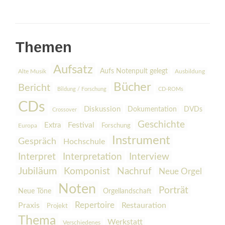
Themen
Aufsatz
Aufs Notenpult gelegt
Alte Musik
Ausbildung
Bücher
Bericht
Bildung / Forschung
CD-ROMs
CDs
Diskussion
Dokumentation
DVDs
Crossover
Geschichte
Festival
Extra
Europa
Forschung
Instrument
Gespräch
Hochschule
Interpretation
Interview
Interpret
Jubiläum
Komponist
Nachruf
Neue Orgel
Noten
Porträt
Orgellandschaft
Neue Töne
Praxis
Repertoire
Restauration
Projekt
Thema
Werkstatt
Verschiedenes