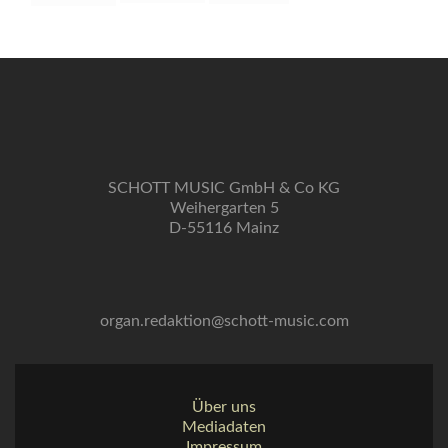
SCHOTT MUSIC GmbH & Co KG
Weihergarten 5
D-55116 Mainz
organ.redaktion@schott-music.com
Über uns
Mediadaten
Impressum