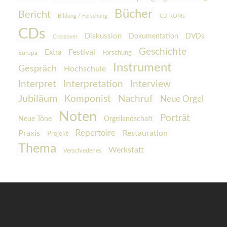
Bücher
Bericht
Bildung / Forschung
CD-ROMs
CDs
Diskussion
Dokumentation
DVDs
Crossover
Geschichte
Festival
Extra
Europa
Forschung
Instrument
Gespräch
Hochschule
Interpretation
Interview
Interpret
Jubiläum
Komponist
Nachruf
Neue Orgel
Noten
Porträt
Orgellandschaft
Neue Töne
Praxis
Repertoire
Restauration
Projekt
Thema
Werkstatt
Verschiedenes