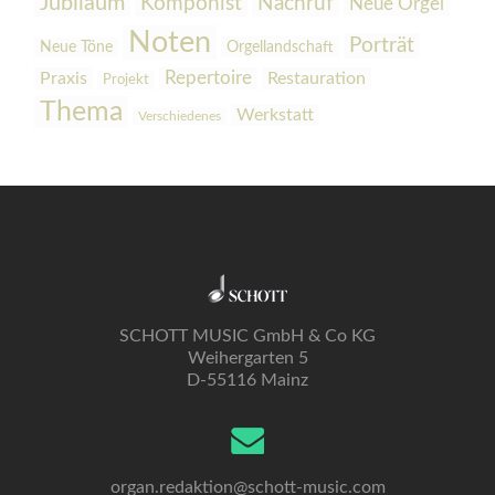
Jubiläum
Komponist
Nachruf
Neue Orgel
Noten
Porträt
Orgellandschaft
Neue Töne
Praxis
Repertoire
Restauration
Projekt
Thema
Werkstatt
Verschiedenes
SCHOTT MUSIC GmbH & Co KG
Weihergarten 5
D-55116 Mainz
organ.redaktion@schott-music.com