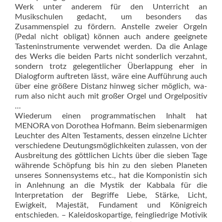
Werk unter anderem für den Unterricht an
Musikschulen gedacht, um besonders das
Zusammenspiel zu fördern. An­stelle zweier Orgeln
(Pedal nicht obligat) können auch andere geeignete
Tasteninstrumente verwendet werden. Da die Anlage
des Werks die beiden Parts nicht sonderlich verzahnt,
sondern trotz gelegent­licher Überlappung eher in
Dialogform auftreten lässt, wäre eine Aufführung auch
über eine größere Dis­tanz hinweg sicher möglich, wa­
rum also nicht auch mit großer Orgel und Orgelpositiv
…
Wiederum einen programmatischen Inhalt hat
MENORA von Dorothea Hofmann. Beim siebenarmigen
Leuchter des Alten Testaments, dessen einzelne Lichter
verschiedene Deutungsmöglichkeiten zulassen, von der
Ausbreitung des göttlichen Lichts über die sieben Tage
währende Schöpfung bis hin zu den sieben Planeten
unseres Sonnensystems etc., hat die Komponis­tin sich
in Anlehnung an die Mys­tik der Kabbala für die
Interpretation der Begriffe Liebe, Stärke, Licht,
Ewigkeit, Majestät, Fundament und Königreich
entschieden. – Kalei­dos­kopartige, feingliedrige Motivik