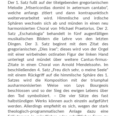
Der 1. Satz fußt auf der titelgebenden gregorianischen
Melodie „Misericordias domini in aeternum cantabo“,
welche anfangs zitiert und dann kontrapunktisch
weiterverarbeitet wird. Himmlische und irdische
Sphären wechseln sich ab und münden in einen neu
harmonisierten Choral von Michael Praetorius. Der 2.
Satz „Eschatologia“ behandelt in fünf augenfälligen
musika­lischen Bildern die Lehre von den letzten
Dingen. Der 3. Satz beginnt mit dem Zitat des
gregorianischen „Dies irae“; dieses wird von der Orgel
mit einer wirbelnden ostinaten Figur der linken Hand
unterlegt und mündet über weitere Cantus-firmus-
Zitate in einen Choral von Arnold Mendelssohn. Im
beschließenden 4. Satz „Freu dich sehr, o meine Seele“
mit einem Rückgriff auf die himmlische Sphäre des 1.
Satzes wird die Komposition mit der triumphal
ausharmonisierten Weise von Loys Bourgeois
beschlossen und so der Sieg des ewigen Lebens über
den Tod symbolisiert. – Die vier Sätze des fast
halbstündigen Werks können auch einzeln aufgeführt
werden. Allerdings empfiehlt es sich, wegen der stark
theologisch-programmatischen Anlage dazu eine