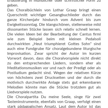
Erläuterung in mündlicher oder schriftlicher Form zu
geben.
Das Choralbüchlein von Lothar Graap bringt einen
Querschnitt wichtiger Gesangbuchlieder durch das
ganze Kirchenjahr hindurch vom Advent bis zum
Ewigkeitssonntag. Die klangschönen, stellenweise mild
dissonanten Stücke lassen sich relativ schnell lernen.
Die vielen Ideen bei der Bearbeitung der Cantus firmi
wie zum Beispiel beim mit kleinen Pedalsoli
durchwirkten „Heut triumphieret Gottes Sohn“ sind
auch eine Fundgrube für choralgebundene liturgische
Improvisation. Zwar spricht der Autor im kurzen
Vorwort davon, dass die Choralvorspiele nicht direkt
zu den entsprechenden Liedern, sondern eher als
Meditationsmusiken vor und nach der Predigt oder als
Postludium gedacht sind. Wegen der relativen Kürze
von höchstens zwei Druckseiten und der durch die
motivisch durchwirkte Anlage stets gut erkennbaren
Melodien könnte man die Stücke trotzdem gut als
Liedvorspiele nutzen.
Die Choralpartita Du meine Seele, singe für zwei
Tasteninstrumente, ebenfalls von Graap, verfolgt einen
stark pädagogischen Ansatz. Laut dem Autor ist das