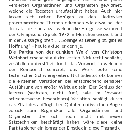
versierten Organistinnen und Organisten gewidmet,
welche die Toccaten uraufgeführt haben. Auch hier
lassen sich neben Bezügen zu den Liedtexten
programmatische Themen erkennen wie etwa bei der
Toccata per speranza, welche die Ereignisse während
der Olympischen Spiele 1972 in München evoziert und
in der Aussage gipfelt „… Solange es Leben gibt, gibt es
Hoffnung“ – heute aktueller denn je.
Die Partita von der dunklen Wolk’ von Christoph
Weinhart
erscheint auf den ersten Blick recht schlicht,
zusätzlich unterstützt durch das Vorwort, in welchem
der Komponist schreibt, das Werk böte keine
technischen Schwierigkeiten. Nichts­destotrotz können
die einzelnen Variationen bei entsprechend sensib­ler
Ausführung von großer Wirkung sein. Der Schluss der
letzten (sechs­ten, nicht fünf, wie im Vorwort
seltsamerweise beschrieben) Variation schlägt durch
das Zitat des anfänglichen Quintenmotivs einen Bogen
zurück zum Beginn.Für alle Organistinnen und
Organisten, die sich noch nicht mit neuen
Satztechniken beschäftigt haben, wäre diese kleine
Partita sicher ein lohnender Einstieg in diese Thematik.