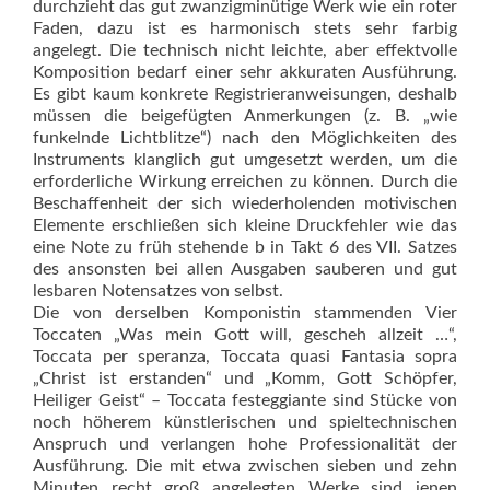
durchzieht das gut zwanzigminü­tige Werk wie ein roter
Faden, dazu ist es harmonisch stets sehr farbig
angelegt. Die technisch nicht leichte, aber effektvolle
Komposition bedarf einer sehr akkuraten Ausführung.
Es gibt kaum konkrete Registrieranweisungen, deshalb
müssen die beigefügten Anmerkungen (z. B. „wie
funkelnde Lichtblitze“) nach den Möglichkeiten des
Instruments klanglich gut umgesetzt werden, um die
erforderliche Wirkung erreichen zu können. Durch die
Beschaffenheit der sich wiederholenden motivischen
Elemente erschließen sich kleine Druckfehler wie das
eine Note zu früh stehende b in Takt 6 des VII. Satzes
des ansonsten bei allen Ausgaben sauberen und gut
lesbaren Notensatzes von selbst.
Die von derselben Komponistin stammenden Vier
Toccaten „Was mein Gott will, gescheh allzeit …“,
Toccata per speranza, Toccata quasi Fantasia sopra
„Christ ist erstanden“ und „Komm, Gott Schöpfer,
Heiliger Geist“ – Toccata festeggiante sind Stücke von
noch höherem künstlerischen und spieltechnischen
Anspruch und verlangen hohe Professionalität der
Ausführung. Die mit etwa zwischen sieben und zehn
Minuten recht groß angelegten Werke sind jenen