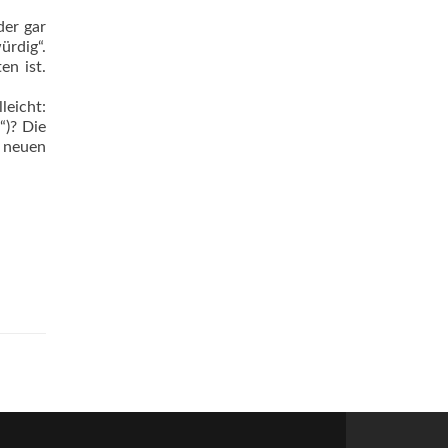
der gar
ürdig“.
en ist.
leicht:
“)? Die
t neuen