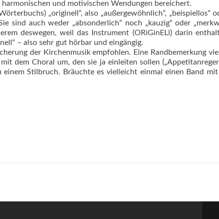
ten harmonischen und motivischen Wendungen bereichert.
örterbuchs) „originell“, also „außergewöhnlich“, „beispiellos“ o
. Sie sind auch weder „absonderlich“ noch „kauzig“ oder „merkw
derem deswegen, weil das Instrument (ORiGinELl) da­rin enthalt
nell“ – also sehr gut hörbar und eingängig.
eicherung der Kirchenmusik empfohlen. Eine Randbemerkung viel
it dem Choral um, den sie ja einleiten sollen („Appetitanreger
 einem Stilbruch. Bräuchte es vielleicht einmal einen Band mi