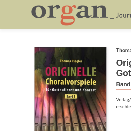
Thoma
Ori
Got
Band
Verlag/
erschie