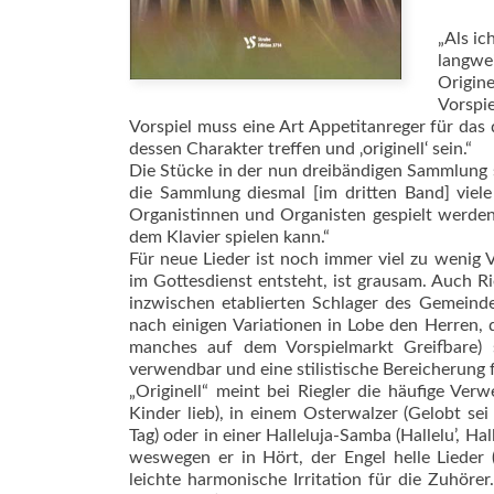
„Als ic
langwe
Origine
Vorspi
Vorspiel muss eine Art Appetitanreger für das 
dessen Charakter treffen und ‚originell‘ sein.“
Die Stücke in der nun dreibändigen Sammlung si
die Sammlung diesmal [im dritten Band] vie
Organistinnen und Organisten gespielt werden
dem Klavier spielen kann.“
Für neue Lieder ist noch immer viel zu wenig V
im Gottesdienst entsteht, ist grausam. Auch Ri
inzwischen etablierten Schlager des Gemeind
nach einigen Variationen in Lobe den Herren, 
manches auf dem Vorspielmarkt Greifbare) s
verwendbar und eine stilistische Bereicherung f
„Originell“ meint bei Riegler die häufige Verw
Kinder lieb), in einem Osterwalzer (Gelobt se
Tag) oder in einer Halleluja-Samba (Hallelu’, Hal
weswegen er in Hört, der Engel helle Lieder 
leichte harmonische Irritation für die Zuhöre