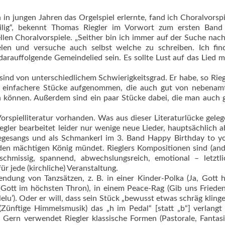
h in jungen Jahren das Orgelspiel erlernte, fand ich Choralvorspi
ilig“, bekennt Thomas Riegler im Vorwort zum ersten Band 
llen Choralvorspiele. „Seither bin ich immer auf der Suche nac
elen und versuche auch selbst welche zu schreiben. Ich find
darauffolgende Gemeindelied sein. Es sollte Lust auf das Lied m
nd von unterschiedlichem Schwierigkeitsgrad. Er habe, so Riegl
le einfachere Stücke aufgenommen, die auch gut von nebenamt
 können. Außerdem sind ein paar Stücke dabei, die man auch 
orspielliteratur vorhanden. Was aus dieser Literaturlücke geleg
egler bearbeitet leider nur wenige neue Lieder, hauptsächlich a
egesangs und als Schmankerl im 3. Band Happy Birthday to y
den mächtigen König mündet. Rieglers Kompo­sitionen sind (and
chmissig, spannend, abwechslungsreich, emotional – letztli
ür jede (kirchliche) Veranstaltung.
endung von Tanzsätzen, z. B. in einer Kinder-Polka (Ja, Gott h
i Gott im höchs­ten Thron), in einem Peace-Rag (Gib uns Friede
lelu’). Oder er will, dass sein Stück „bewusst etwas schräg klingen
(Zünftige Himmelsmusik) das „h im Pedal“ [statt „b“] verlangt
r. Gern verwendet Riegler klassische Formen (Pastorale, Fantas