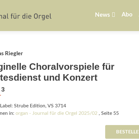
Zum
Inhalt
Abo
News
springen
s Riegler
ginelle Choralvorspiele für
tesdienst und Konzert
 3
Label: Strube Edition, VS 3714
nen in:
organ - Journal für die Orgel 2025/02
, Seite 55
BESTELL