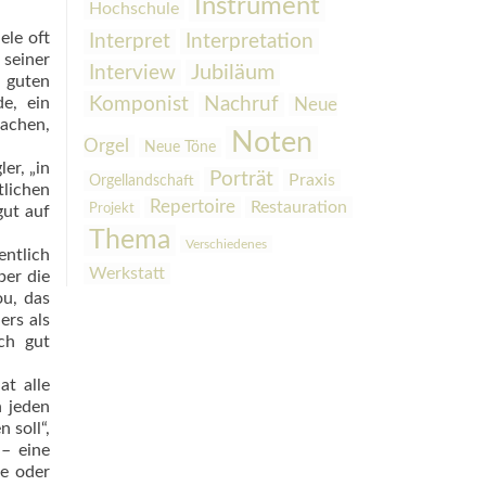
Instrument
Hochschule
ele oft
Interpretation
Interpret
seiner
Interview
Jubiläum
h guten
Komponist
e, ein
Nachruf
Neue
a­chen,
Noten
Orgel
Neue Töne
er, „in
Porträt
Praxis
Orgellandschaft
lichen
Repertoire
Restauration
Projekt
gut auf
Thema
Verschiedenes
entlich
Werkstatt
ber die
ou, das
ers als
ch gut
at alle
n jeden
 soll“,
 – eine
ie oder