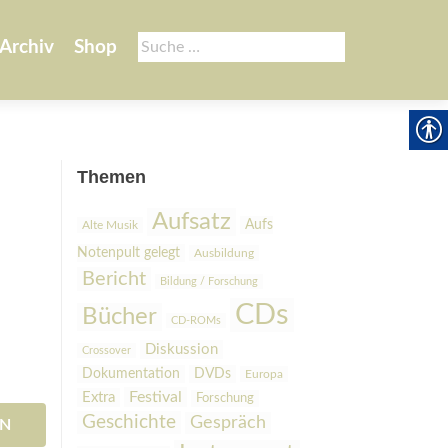
Suche
Archiv
Shop
nach:
Themen
Aufsatz
Aufs
Alte Musik
Notenpult gelegt
Ausbildung
Bericht
Bildung / Forschung
CDs
Bücher
CD-ROMs
Diskussion
Crossover
Dokumentation
DVDs
Europa
Festival
Extra
Forschung
Geschichte
Gespräch
EN