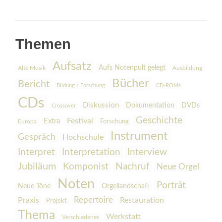
Themen
Aufsatz
Aufs Notenpult gelegt
Alte Musik
Ausbildung
Bücher
Bericht
Bildung / Forschung
CD-ROMs
CDs
Diskussion
Dokumentation
DVDs
Crossover
Geschichte
Festival
Extra
Europa
Forschung
Instrument
Gespräch
Hochschule
Interpretation
Interview
Interpret
Jubiläum
Komponist
Nachruf
Neue Orgel
Noten
Porträt
Orgellandschaft
Neue Töne
Praxis
Repertoire
Restauration
Projekt
Thema
Werkstatt
Verschiedenes