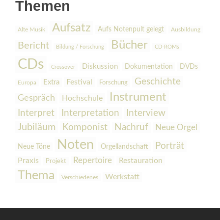
Themen
Aufsatz
Aufs Notenpult gelegt
Alte Musik
Ausbildung
Bücher
Bericht
Bildung / Forschung
CD-ROMs
CDs
Diskussion
Dokumentation
DVDs
Crossover
Geschichte
Festival
Extra
Europa
Forschung
Instrument
Gespräch
Hochschule
Interpretation
Interview
Interpret
Jubiläum
Komponist
Nachruf
Neue Orgel
Noten
Porträt
Orgellandschaft
Neue Töne
Praxis
Repertoire
Restauration
Projekt
Thema
Werkstatt
Verschiedenes