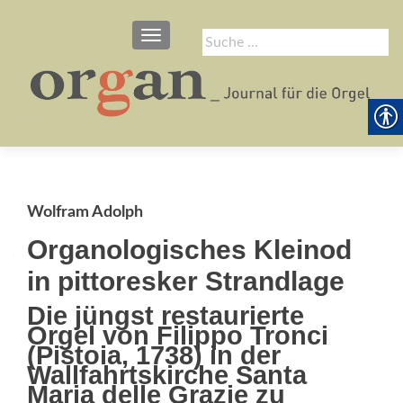
SCHALTE NAVIGATION
Suche
nach:
Wolfram Adolph
Organologisches Kleinod
in pittoresker Strandlage
Die jüngst restaurierte
Orgel von Filippo Tronci
(Pistoia, 1738) in der
Wallfahrtskirche Santa
Maria delle Grazie zu