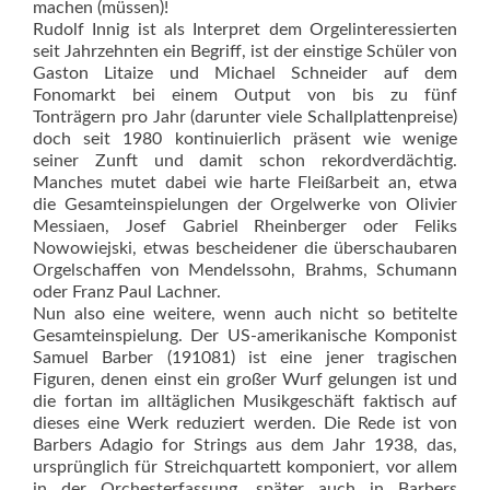
machen (müssen)!
Rudolf Innig ist als Interpret dem Orgelinteressierten
seit Jahrzehnten ein Begriff, ist der einstige Schüler von
Gaston Litaize und Michael Schneider auf dem
Fonomarkt bei einem Output von bis zu fünf
Tonträgern pro Jahr (darunter viele Schallplattenpreise)
doch seit 1980 kontinuierlich präsent wie wenige
seiner Zunft und damit schon rekordverdächtig.
Manches mutet dabei wie harte Fleißarbeit an, etwa
die Gesamteinspielungen der Orgelwerke von Olivier
Messiaen, Josef Gabriel Rheinberger oder Feliks
Nowowiejski, etwas bescheidener die überschaubaren
Orgelschaffen von Mendelssohn, Brahms, Schumann
oder Franz Paul Lachner.
Nun also eine weitere, wenn auch nicht so betitelte
Gesamteinspielung. Der US-amerikanische Komponist
Samuel Barber (191081) ist eine jener tragischen
Figuren, denen einst ein großer Wurf gelungen ist und
die fortan im alltäglichen Musikgeschäft faktisch auf
dieses eine Werk reduziert werden. Die Rede ist von
Barbers Adagio for Strings aus dem Jahr 1938, das,
ursprünglich für Streichquartett komponiert, vor allem
in der Orchesterfassung, später auch in Barbers