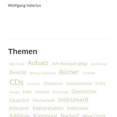
Wolfgang Valerius
Themen
Aufsatz
Aufs Notenpult gelegt
Alte Musik
Ausbildung
Bücher
Bericht
Bildung / Forschung
CD-ROMs
CDs
Diskussion
Dokumentation
DVDs
Crossover
Geschichte
Festival
Extra
Europa
Forschung
Instrument
Gespräch
Hochschule
Interpretation
Interview
Interpret
Jubiläum
Komponist
Nachruf
Neue Orgel