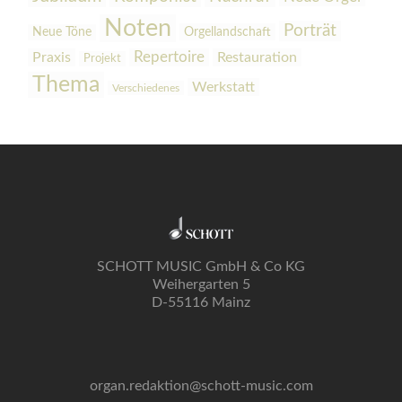
Noten
Porträt
Orgellandschaft
Neue Töne
Praxis
Repertoire
Restauration
Projekt
Thema
Werkstatt
Verschiedenes
SCHOTT MUSIC GmbH & Co KG
Weihergarten 5
D-55116 Mainz
organ.redaktion@schott-music.com