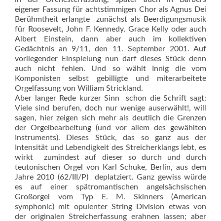
eigener Fassung für achtstimmigen Chor als Agnus Dei
Berühmtheit erlangte  zunächst als Beerdigungsmusik
für Roosevelt, John F. Kennedy, Grace Kelly oder auch
Albert Einstein, dann aber auch im kollektiven
Gedächtnis an 9/11, den 11. September 2001. Auf
vorliegender Einspielung nun darf dieses Stück denn
auch nicht fehlen. Und so wählt Innig die vom
Komponisten selbst gebilligte und miterarbeitete
Orgelfassung von William Strickland.
Aber langer Rede kurzer Sinn  schon die Schrift sagt:
Viele sind berufen, doch nur wenige auserwählt!, will
sagen, hier zeigen sich mehr als deutlich die Grenzen
der Orgelbearbeitung (und vor allem des gewählten
Instruments). Dieses Stück, das so ganz aus der
Intensität und Lebendigkeit des Streicherklangs lebt, es
wirkt  zumindest auf dieser so durch und durch
teutonischen Orgel von Karl Schuke, Berlin, aus dem
Jahre 2010 (62/III/P)  deplatziert. Ganz gewiss würde
es auf einer spätromantischen angelsächsischen
Großorgel vom Typ E. M. Skinners (American
symphonic) mit opulenter String Division etwas von
der originalen Streicherfassung erahnen lassen; aber