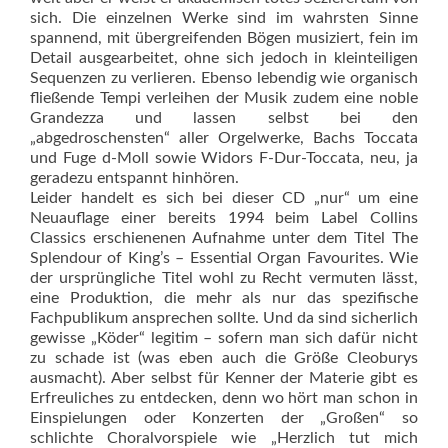
sich. Die einzelnen Werke sind im wahrsten Sinne
spannend, mit übergreifenden Bögen musiziert, fein im
Detail ausgearbeitet, ohne sich jedoch in kleinteiligen
Sequenzen zu verlieren. Ebenso lebendig wie organisch
fließende Tempi verleihen der Musik zudem eine noble
Grandezza und lassen selbst bei den
„abgedroschensten“ aller Orgelwerke, Bachs Toccata
und Fuge d-Moll sowie Widors F-Dur-Toccata, neu, ja
geradezu entspannt hinhören.
Leider handelt es sich bei dieser CD „nur“ um eine
Neuauflage einer bereits 1994 beim Label Collins
Classics erschienenen Aufnahme un­ter dem Titel The
Splendour of King’s – Essential Organ Favourites. Wie
der ursprüngliche Titel wohl zu Recht vermuten lässt,
eine Produktion, die mehr als nur das spe­zifische
Fachpublikum ansprechen sollte. Und da sind sicherlich
gewisse „Köder“ legitim – sofern man sich dafür nicht
zu schade ist (was eben auch die Größe Cleoburys
ausmacht). Aber selbst für Kenner der Materie gibt es
Erfreuliches zu entdecken, denn wo hört man schon in
Einspielungen oder Konzerten der „Großen“ so
schlichte Choralvorspiele wie „Herzlich tut mich