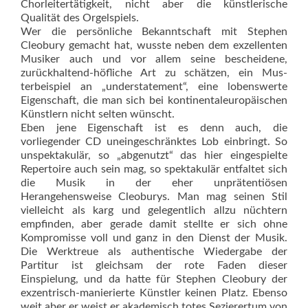
Chorleitertätigkeit, nicht aber die künstlerische
Qualität des Orgelspiels.
Wer die persönliche Bekanntschaft mit Stephen
Cleobury gemacht hat, wusste neben dem exzellenten
Musiker auch und vor allem seine bescheidene,
zurückhaltend-höfliche Art zu schätzen, ein Mus­
terbeispiel an „understatement“, eine lobenswerte
Eigenschaft, die man sich bei kontinentaleuropäischen
Künstlern nicht selten wünscht.
Eben jene Eigenschaft ist es denn auch, die
vorliegender CD uneingeschränktes Lob einbringt. So
unspektakulär, so „abgenutzt“ das hier eingespielte
Repertoire auch sein mag, so spektakulär entfaltet sich
die Musik in der eher unprätentiösen
Herangehensweise Cleoburys. Man mag seinen Stil
vielleicht als karg und gelegentlich allzu nüchtern
empfinden, aber gerade damit stellte er sich ohne
Kompromisse voll und ganz in den Dienst der Musik.
Die Werktreue als authen­tische Wiedergabe der
Partitur ist gleichsam der rote Faden dieser
Einspielung, und da hatte für Stephen Cleobury der
exzentrisch-manierierte Künstler keinen Platz. Ebenso
weit aber er weist er akademisch totes Sezierertum von