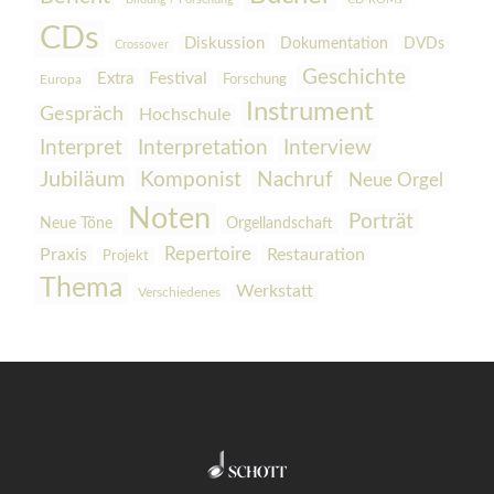
CDs
Diskussion
Dokumentation
DVDs
Crossover
Geschichte
Festival
Extra
Europa
Forschung
Instrument
Gespräch
Hochschule
Interpretation
Interview
Interpret
Jubiläum
Komponist
Nachruf
Neue Orgel
Noten
Porträt
Orgellandschaft
Neue Töne
Praxis
Repertoire
Restauration
Projekt
Thema
Werkstatt
Verschiedenes