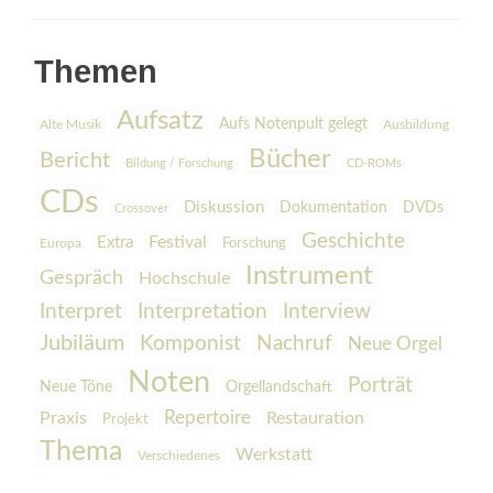
Themen
Aufsatz
Aufs Notenpult gelegt
Alte Musik
Ausbildung
Bücher
Bericht
Bildung / Forschung
CD-ROMs
CDs
Diskussion
Dokumentation
DVDs
Crossover
Geschichte
Festival
Extra
Europa
Forschung
Instrument
Gespräch
Hochschule
Interpretation
Interview
Interpret
Jubiläum
Komponist
Nachruf
Neue Orgel
Noten
Porträt
Orgellandschaft
Neue Töne
Praxis
Repertoire
Restauration
Projekt
Thema
Werkstatt
Verschiedenes