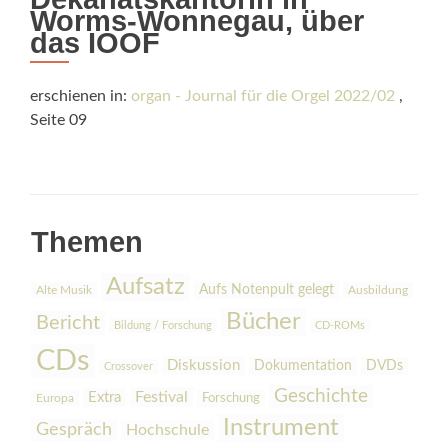
Worms-Wonnegau, über
das IOOF
erschienen in:
organ - Journal für die Orgel 2022/02
,
Seite 09
Themen
Aufsatz
Aufs Notenpult gelegt
Alte Musik
Ausbildung
Bücher
Bericht
Bildung / Forschung
CD-ROMs
CDs
Diskussion
Dokumentation
DVDs
Crossover
Geschichte
Festival
Extra
Europa
Forschung
Instrument
Gespräch
Hochschule