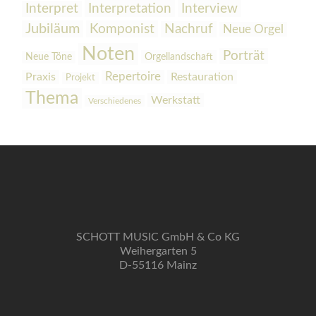
Interpretation
Interview
Interpret
Jubiläum
Komponist
Nachruf
Neue Orgel
Noten
Porträt
Orgellandschaft
Neue Töne
Praxis
Repertoire
Restauration
Projekt
Thema
Werkstatt
Verschiedenes
SCHOTT MUSIC GmbH & Co KG
Weihergarten 5
D-55116 Mainz