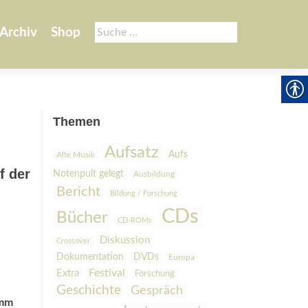
Suche
Archiv
Shop
nach:
Themen
Aufsatz
Aufs
Alte Musik
f der
Notenpult gelegt
Ausbildung
Bericht
Bildung / Forschung
CDs
Bücher
CD-ROMs
Diskussion
Crossover
Dokumentation
DVDs
Europa
Festival
Extra
Forschung
Geschichte
Gespräch
amm