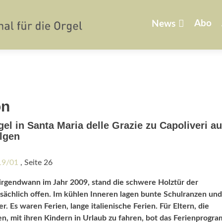
Zum
Inhalt
Abo
News
springen
on
l in Santa Maria delle Grazie zu Capoliveri au
olgen
019/01
, Seite 26
gendwann im Jahr 2009, stand die schwere Holztür der
sächlich offen. Im kühlen Inneren lagen bunte Schulranzen und
 Es waren Ferien, lange italienische Ferien. Für Eltern, die
en, mit ihren Kindern in Urlaub zu fahren, bot das Ferienprogr