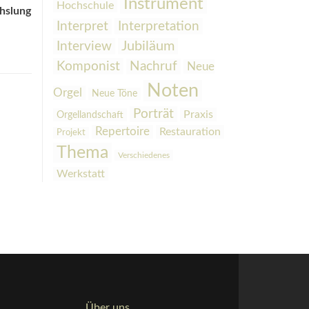
Instrument
Hochschule
hslung
Interpretation
Interpret
Interview
Jubiläum
Komponist
Nachruf
Neue
Noten
Orgel
Neue Töne
Porträt
Praxis
Orgellandschaft
Repertoire
Restauration
Projekt
Thema
Verschiedenes
Werkstatt
Über uns