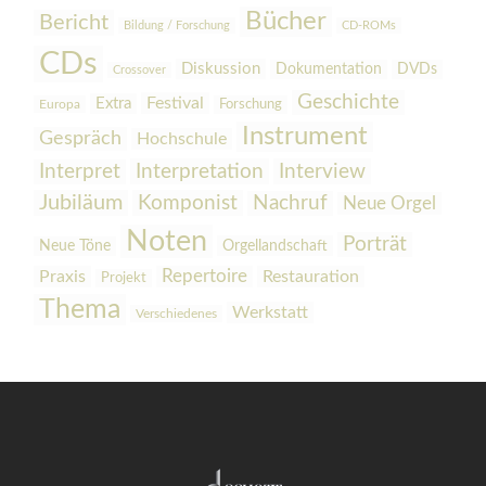
Bücher
Bericht
Bildung / Forschung
CD-ROMs
CDs
Diskussion
Dokumentation
DVDs
Crossover
Geschichte
Festival
Extra
Europa
Forschung
Instrument
Gespräch
Hochschule
Interpretation
Interview
Interpret
Jubiläum
Komponist
Nachruf
Neue Orgel
Noten
Porträt
Orgellandschaft
Neue Töne
Praxis
Repertoire
Restauration
Projekt
Thema
Werkstatt
Verschiedenes