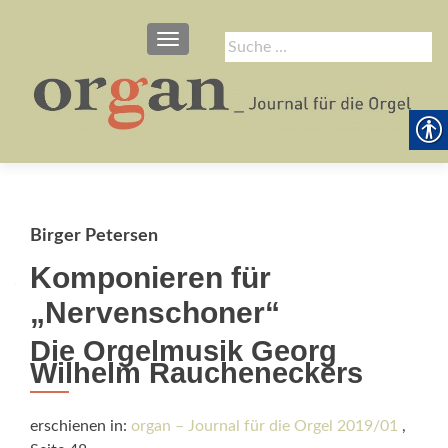
SCHALTE NAVIGATION
Suche
nach:
Birger Petersen
Komponieren für
„Nervenschoner“
Die Orgelmusik Georg
Wilhelm Raucheneckers
erschienen in:
organ – Journal für die Orgel 2019/01
,