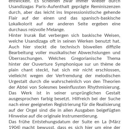
entwickelt. Es scheinen zwar immer wieder durch
Usandizagas Paris-Aufenthalt geprägte Reminis­zenzen
durch, aber das leicht ins Impressionistische gehende
Flair auf der einen und das spanisch-baskische
Lokalkolorit auf der anderen Seite ergeben eine
durchaus reizvolle Melange.
Hinter Irurak Bat verbergen sich baskische Weisen,
welche Usandizaga oft in seinen Werken benutzt hat.
Auch hier steckt die technisch bisweilen diffizile
Bearbeitung voller musikalischer Abwechslungen und
Überraschungen. Welches Gregorianische Thema
hinter der Ouverture Symphonique sur un thème de
plain chant steckt, hat sich mir nicht erschlossen,
vielleicht wegen der Verfremdung der melodischen
Urgestalt durch die wahrscheinlich von den Theorien
der Abtei von Solesmes beeinflussten Rhythmisierung.
Das Werk ist in seiner ursprünglichen Gestalt
ausgesprochen farbig besetzt. Hilfreich bei der Suche
nach einer geeigneten Registrierung für die Realisierung
auf der Orgel sind die in allen Ausgaben beigefügten
Hinweise auf die originale Instrumentierung.
Das frühe Entstehungsdatum der Suite en La (März
1904) macht bewusst, dass es sich hier um eine der