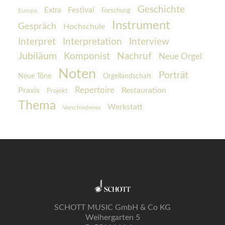
Geschichte
Festival
Extra
Europa
Forschung
Instrument
Gespräch
Hochschule
Interpretation
Interview
Interpret
Jubiläum
Komponist
Nachruf
Neue Orgel
Noten
Porträt
Orgellandschaft
Neue Töne
Praxis
Repertoire
Restauration
Projekt
Thema
Werkstatt
Verschiedenes
SCHOTT MUSIC GmbH & Co KG
Weihergarten 5