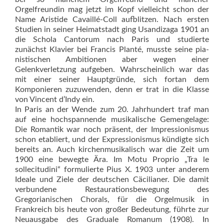
Orgelfreundin mag jetzt im Kopf vielleicht schon der
Name Aristide Cavaillé-Coll aufblitzen. Nach ers­ten
Studien in seiner Heimatstadt ging Usandizaga 1901 an
die Schola Cantorum nach Paris und studierte
zunächst Klavier bei Francis Planté, musste seine pia­
nistischen Ambitionen aber wegen einer
Gelenkverletzung aufgeben. Wahrscheinlich war das
mit einer seiner Hauptgründe, sich fortan dem
Komponieren zuzuwenden, denn er trat in die Klasse
von Vincent d’Indy ein.
In Paris an der Wende zum 20. Jahrhundert traf man
auf eine hochspannende musikalische Gemengelage:
Die Romantik war noch präsent, der Impressionismus
schon etabliert, und der Expressionismus kündigte sich
bereits an. Auch kirchenmusikalisch war die Zeit um
1900 eine bewegte Ära. Im Motu Proprio „Tra le
sollecitudini“ formulierte Pius X. 1903 unter anderem
Ideale und Ziele der deutschen Cäcilianer. Die damit
verbundene Restaurationsbewegung des
Gregorianischen Chorals, für die Orgelmusik in
Frankreich bis heute von großer Bedeutung, führte zur
Neuausgabe des Graduale Romanum (1908). In