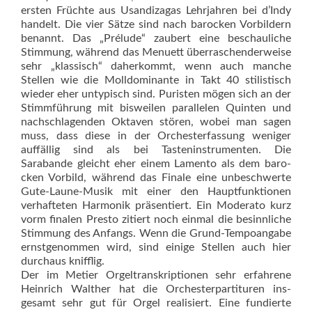
ersten Früchte aus Usandizagas Lehrjahren bei d’Indy
handelt. Die vier Sätze sind nach barocken Vorbildern
benannt. Das „Prélude“ zaubert eine beschauliche
Stimmung, während das Menuett überraschenderweise
sehr „klassisch“ daherkommt, wenn auch manche
Stellen wie die Molldominante in Takt 40 stilistisch
wieder eher untypisch sind. Puristen mögen sich an der
Stimmführung mit bisweilen parallelen Quinten und
nachschlagenden Oktaven stören, wobei man sagen
muss, dass diese in der Orchesterfassung weniger
auffällig sind als bei Tas­ten­instrumenten. Die
Sarabande gleicht eher einem Lamento als dem baro­
cken Vorbild, während das Finale eine unbeschwerte
Gute-Laune-Musik mit einer den Hauptfunktionen
verhafteten Harmonik präsentiert. Ein Moderato kurz
vorm finalen Presto zitiert noch einmal die besinnliche
Stimmung des Anfangs. Wenn die Grund-Tempo­angabe
ernstgenommen wird, sind einige Stellen auch hier
durchaus knifflig.
Der im Metier Orgeltranskriptionen sehr erfahrene
Heinrich Wal­ther hat die Orchesterpartituren ins­
gesamt sehr gut für Orgel realisiert. Eine fundierte