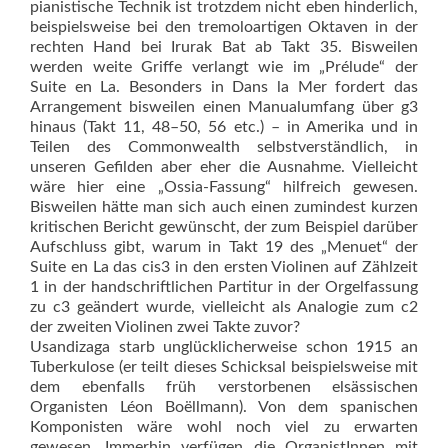
pianistische Technik ist trotzdem nicht eben hinderlich,
beispielsweise bei den tremoloartigen Oktaven in der
rechten Hand bei Irurak Bat ab Takt 35. Bisweilen
werden weite Griffe verlangt wie im „Prélude“ der
Suite en La. Besonders in Dans la Mer fordert das
Arrangement bisweilen einen Manualumfang über g3
hinaus (Takt 11, 48–50, 56 etc.) – in Amerika und in
Teilen des Commonwealth selbstverständlich, in
unseren Gefilden aber eher die Ausnahme. Vielleicht
wäre hier eine „Ossia-Fassung“ hilfreich gewesen.
Bisweilen hätte man sich auch einen zumindest kurzen
kritischen Bericht gewünscht, der zum Beispiel darüber
Aufschluss gibt, wa­rum in Takt 19 des „Menuet“ der
Suite en La das cis3 in den ersten Violinen auf Zählzeit
1 in der handschriftlichen Partitur in der Orgelfassung
zu c3 geändert wurde, vielleicht als Analogie zum c2
der zweiten Violinen zwei Takte zuvor?
Usandizaga starb unglücklicherweise schon 1915 an
Tuberkulose (er teilt dieses Schicksal beispielsweise mit
dem ebenfalls früh verstorbenen elsässischen
Organisten Léon Boëllmann). Von dem spanischen
Komponisten wäre wohl noch viel zu erwarten
gewesen. Immerhin verfügen die OrganistInnen mit