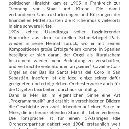
politischer Hinsicht kam es 1905 in Frankreich zur
Trennung von Staat und Kirche. Die damit
verbundenen Umstrukturierungen und Kürzungen der
finanziellen Mittel stürzten die Kirchenmusik vielerorts
in eine schwere Krise.
1906 kehrte Usandizaga voller faszinierender
Eindrücke aus dem kulturellen Schmelztiegel Paris
wieder in seine Heimat zurück, wo er mit seinen
Kompositionen große Erfolge feiern konnte. In Spanien
beteiligte er sich daran, der Orgel als liturgischem
Instrument wieder mehr Bedeutung zu verschaffen,
und verbrachte viele Stunden an „seiner“ Cavaillé-Coll-
Orgel an der Basilika Santa María del Coro in San
Sebas­tián. Insofern ist die Idee, einige seiner dafür
geeigneten und erfolgreichen Orchesterwerke auch für
die Orgel zu bearbeiten, durchaus sinnfällig.
Dans la Mer ist im eigentlichen Sinne eine Art
„Programmmusik“ und erzählt in verschiedenen Bildern
die Geschichte von zwei Liebenden auf einer Barke im
Meer, die im heranziehenden Sturm ihr Leben verlieren.
Die Tonsprache ist für einen 17-Jährigen (die
Orchesterpartitur datiert von 1904) erstaunlich weit