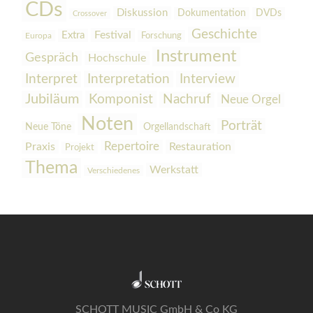
CDs
Diskussion
Dokumentation
DVDs
Crossover
Geschichte
Festival
Extra
Europa
Forschung
Instrument
Gespräch
Hochschule
Interpretation
Interview
Interpret
Jubiläum
Komponist
Nachruf
Neue Orgel
Noten
Porträt
Orgellandschaft
Neue Töne
Praxis
Repertoire
Restauration
Projekt
Thema
Werkstatt
Verschiedenes
SCHOTT MUSIC GmbH & Co KG