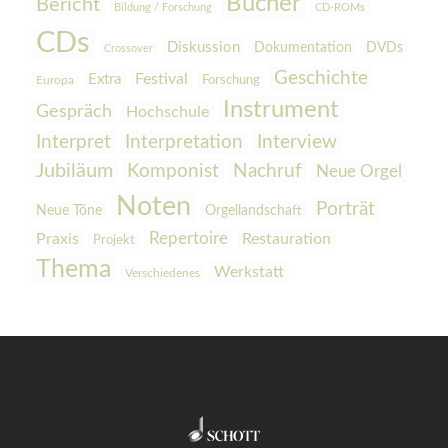
Bücher
Bericht
Bildung / Forschung
CD-ROMs
CDs
Diskussion
Dokumentation
DVDs
Crossover
Geschichte
Festival
Extra
Europa
Forschung
Instrument
Gespräch
Hochschule
Interpretation
Interview
Interpret
Jubiläum
Komponist
Nachruf
Neue Orgel
Noten
Porträt
Orgellandschaft
Neue Töne
Praxis
Repertoire
Restauration
Projekt
Thema
Werkstatt
Verschiedenes