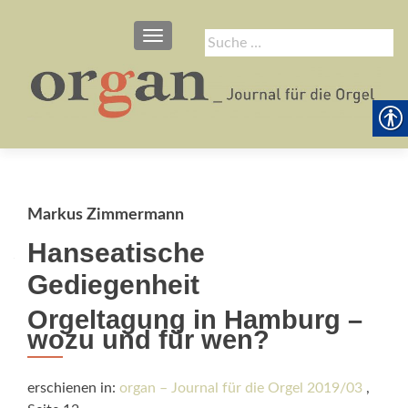
SCHALTE NAVIGATION
Suche
nach:
Markus Zimmermann
Hanseatische
Gediegenheit
Orgeltagung in Hamburg –
wozu und für wen?
erschienen in:
organ – Journal für die Orgel 2019/03
,