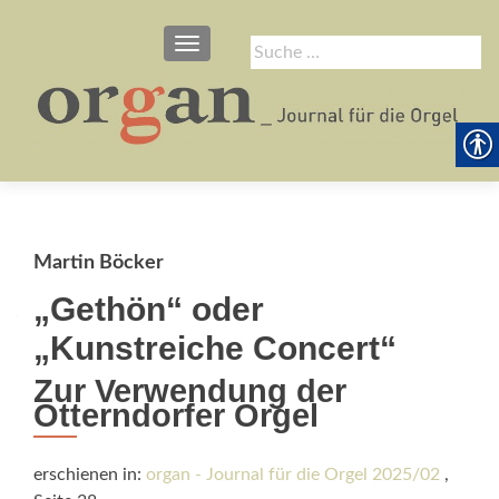
SCHALTE NAVIGATION
Suche
nach:
Martin Böcker
„Gethön“ oder
„Kunstreiche Concert“
Zur Verwendung der
Otterndorfer Orgel
erschienen in:
organ - Journal für die Orgel 2025/02
,