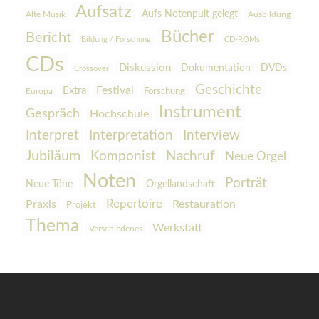
Aufsatz
Aufs Notenpult gelegt
Alte Musik
Ausbildung
Bücher
Bericht
Bildung / Forschung
CD-ROMs
CDs
Diskussion
Dokumentation
DVDs
Crossover
Geschichte
Festival
Extra
Europa
Forschung
Instrument
Gespräch
Hochschule
Interpretation
Interview
Interpret
Jubiläum
Komponist
Nachruf
Neue Orgel
Noten
Porträt
Orgellandschaft
Neue Töne
Praxis
Repertoire
Restauration
Projekt
Thema
Werkstatt
Verschiedenes