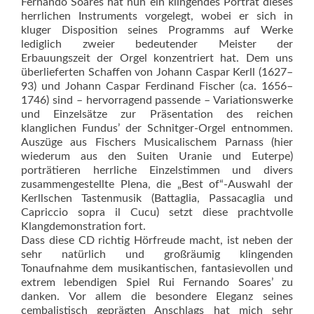
Fernando Soares hat nun ein klingendes Porträt dieses
herrlichen Instruments vorgelegt, wobei er sich in
kluger Disposition seines Programms auf Werke
lediglich zweier bedeutender Meister der
Erbauungszeit der Orgel konzentriert hat. Dem uns
überlieferten Schaffen von Johann Caspar Kerll (1627–
93) und Johann Caspar Ferdinand Fischer (ca. 1656–
1746) sind – hervorragend passende – Variationswerke
und Einzelsätze zur Präsentation des reichen
klanglichen Fundus’ der Schnitger-Orgel entnommen.
Auszüge aus Fi­schers Musicalischem Parnass (hier
wiederum aus den Suiten Uranie und Euterpe)
porträtieren herrliche Einzelstimmen und divers
zusammengestellte Plena, die „Best of“-Auswahl der
Kerllschen Tastenmusik (Battaglia, Passacaglia und
Capriccio sopra il Cucu) setzt diese prachtvolle
Klangdemonstration fort.
Dass diese CD richtig Hörfreude macht, ist neben der
sehr natürlich und großräumig klingenden
Tonaufnahme dem musikantischen, fantasievollen und
extrem lebendigen Spiel Rui Fernando Soares’ zu
danken. Vor allem die besondere Eleganz seines
cembalistisch geprägten Anschlags hat mich sehr