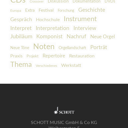
CDs
Diskussion
Dokumentation
DVDs
Crossover
Geschichte
Festival
Extra
Europa
Forschung
Instrument
Gespräch
Hochschule
Interpretation
Interview
Interpret
Jubiläum
Komponist
Nachruf
Neue Orgel
Noten
Porträt
Orgellandschaft
Neue Töne
Praxis
Repertoire
Restauration
Projekt
Thema
Werkstatt
Verschiedenes
SCHOTT MUSIC GmbH & Co KG