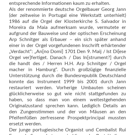
entsprechende Informationen kaum zu erhalten.
Als der renommierte deutsche Orgelbauer Georg Jann
(der zeitweise in Portugal eine Werkstatt unterhielt)
1986 auf die Orgel der Klosterkirche S. Salvador in
Moreira da Maia aufmerksam wurde, vermutete er
aufgrund der Bauweise und der optischen Erscheinung
Arp Schnitger als Erbauer – ein sich später anhand
einer in der Orgel vorgefundenen Inschrift erhärtender
„Verdacht“: „An[no Domi] 1701 Den 9. Maij / Ist Di[ese
Orgel ver]fertiget. Danach / Das In­[stru­ment?] durch
die handt des / Herren H.H. Arp Schnitger / Orgel
macher in Hamburg“. Durch großzügige finanzielle
Unterstützung durch die Bundesrepublik Deutschland
konnte das Instrument 1999 bis 2001 durch Jann
restauriert werden. Vorherige Umbauten scheinen
glücklicherweise so gut wie nicht stattgefunden zu
haben, so dass man von einem weitestgehenden
Originalzustand sprechen kann. Lediglich Details an
den Zungenstimmen und der von Mäusen an den
Pfeifenfüßen zerfressene Prospektprincipal mussten
ersetzt werden.
Der junge portugiesische Organist und Cembalist Rui