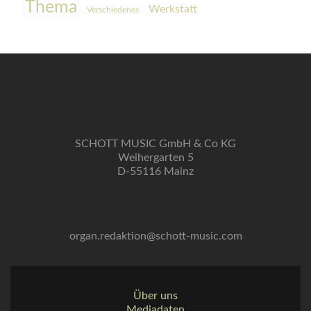
Thema
Werkstatt
Verschiedenes
SCHOTT MUSIC GmbH & Co KG
Weihergarten 5
D-55116 Mainz
organ.redaktion@schott-music.com
Über uns
Mediadaten