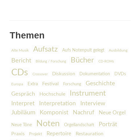
Themen
Aufsatz
Aufs Notenpult gelegt
Alte Musik
Ausbildung
Bücher
Bericht
Bildung / Forschung
CD-ROMs
CDs
Diskussion
Dokumentation
DVDs
Crossover
Geschichte
Festival
Extra
Europa
Forschung
Instrument
Gespräch
Hochschule
Interpretation
Interview
Interpret
Jubiläum
Komponist
Nachruf
Neue Orgel
Noten
Porträt
Orgellandschaft
Neue Töne
Praxis
Repertoire
Restauration
Projekt