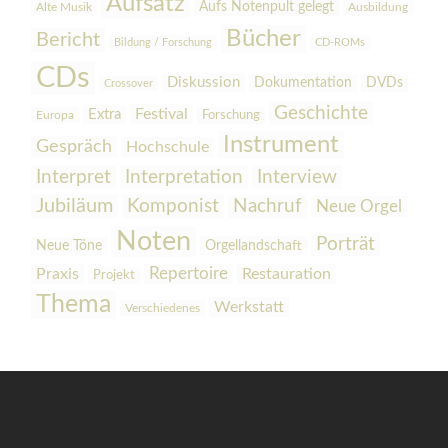
Aufsatz
Aufs Notenpult gelegt
Alte Musik
Ausbildung
Bücher
Bericht
Bildung / Forschung
CD-ROMs
CDs
Diskussion
Dokumentation
DVDs
Crossover
Geschichte
Festival
Extra
Europa
Forschung
Instrument
Gespräch
Hochschule
Interpretation
Interview
Interpret
Jubiläum
Komponist
Nachruf
Neue Orgel
Noten
Porträt
Orgellandschaft
Neue Töne
Praxis
Repertoire
Restauration
Projekt
Thema
Werkstatt
Verschiedenes