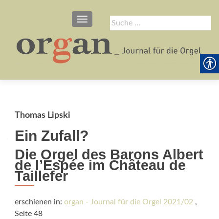
SCHALTE NAVIGATION
Suche
nach:
Thomas Lipski
Ein Zufall?
Die Orgel des Barons Albert
de l’Espée im Château de
Taillefer
erschienen in:
organ - Journal für die Orgel 2021/02
,
Seite 48