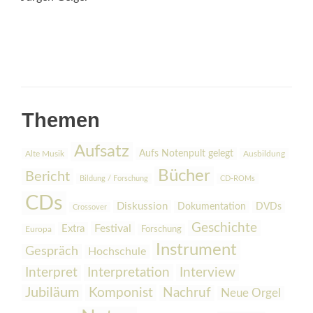
Themen
Aufsatz
Aufs Notenpult gelegt
Alte Musik
Ausbildung
Bücher
Bericht
Bildung / Forschung
CD-ROMs
CDs
Diskussion
Dokumentation
DVDs
Crossover
Geschichte
Festival
Extra
Europa
Forschung
Instrument
Gespräch
Hochschule
Interpretation
Interview
Interpret
Jubiläum
Komponist
Nachruf
Neue Orgel