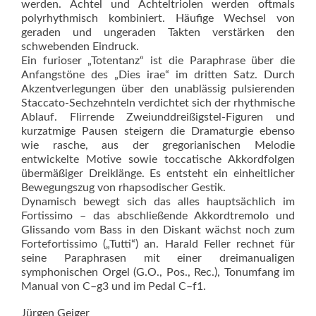
werden. Achtel und Achteltriolen werden oftmals
polyrhythmisch kombiniert. Häufige Wechsel von
geraden und ungeraden Takten verstärken den
schwebenden Eindruck.
Ein furioser „Totentanz“ ist die Paraphrase über die
Anfangstöne des „Dies irae“ im dritten Satz. Durch
Akzentverlegungen über den unablässig pulsierenden
Staccato-Sechzehnteln verdichtet sich der rhythmische
Ablauf. Flirrende Zweiunddreißigstel-Figuren und
kurzatmige Pausen steigern die Dramaturgie ebenso
wie rasche, aus der gregorianischen Melodie
entwickelte Motive sowie toccatische Akkordfolgen
übermäßiger Dreiklänge. Es entsteht ein einheitlicher
Bewegungszug von rhapsodischer Gestik.
Dynamisch bewegt sich das alles hauptsächlich im
Fortissimo – das abschließende Akkordtremolo und
Glissando vom Bass in den Diskant wächst noch zum
Fortefortissimo („Tutti“) an. Harald Feller rechnet für
seine Paraphrasen mit einer dreimanualigen
symphonischen Orgel (G.O., Pos., Rec.), Tonumfang im
Manual von C–g3 und im Pedal C–f1.
Jürgen Geiger