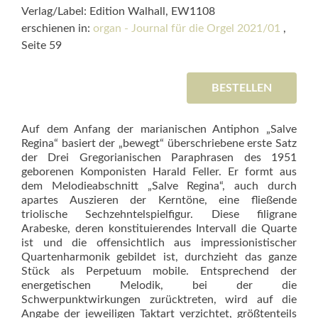
Verlag/Label: Edition Walhall, EW1108
erschienen in:
organ - Journal für die Orgel 2021/01
,
Seite 59
BESTELLEN
Auf dem Anfang der marianischen Antiphon „Salve
Regina“ basiert der „bewegt“ überschriebene erste Satz
der Drei Gregorianischen Paraphrasen des 1951
geborenen Komponis­ten Harald Feller. Er formt aus
dem Melodieabschnitt „Salve Regina“, auch durch
apartes Auszieren der Kerntöne, eine fließende
triolische Sechzehntelspielfigur. Diese filigrane
Arabeske, deren konstituierendes Intervall die Quarte
ist und die offensichtlich aus impressio­nisti­scher
Quartenharmonik gebildet ist, durchzieht das ganze
Stück als Perpetuum mobile. Entsprechend der
energetischen Melodik, bei der die
Schwerpunktwirkungen zurück­treten, wird auf die
Angabe der jeweiligen Taktart verzichtet, größten­teils