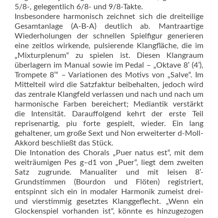
5/8-, gelegentlich 6/8- und 9/8-Takte.
Insbesondere harmonisch zeichnet sich die dreiteilige
Gesamtan­lage (A-B-A) deutlich ab. Mantra­artige
Wiederholungen der schnellen Spielfigur generieren
eine zeitlos wirkende, pulsierende Klangfläche, die im
„Mixturplenum“ zu spielen ist. Diesen Klangraum
überlagern im Manual sowie im Pedal – „Oktave 8’ (4’),
Trompete 8’“ – Variationen des Motivs von „Salve“. Im
Mittelteil wird die Satzfaktur beibehalten, jedoch wird
das zentrale Klangfeld verlassen und nach und nach um
harmonische Farben bereichert; Mediantik verstärkt
die Intensität. Darauffolgend kehrt der erste Teil
reprisenartig, piu forte gespielt, wieder. Ein lang
gehaltener, um große Sext und Non erweiterter d-Moll-
Akkord beschließt das Stück.
Die Intonation des Chorals „Puer natus est“, mit dem
weiträumigen Pes g–d1 von „Puer“, liegt dem zweiten
Satz zugrunde. Manualiter und mit leisen 8’-
Grundstimmen (Bourdon und Flöten) registriert,
entspinnt sich ein in modaler Harmonik zumeist drei-
und vierstimmig gesetztes Klanggeflecht. „Wenn ein
Glo­ckenspiel vorhanden ist“, könnte es hinzugezogen