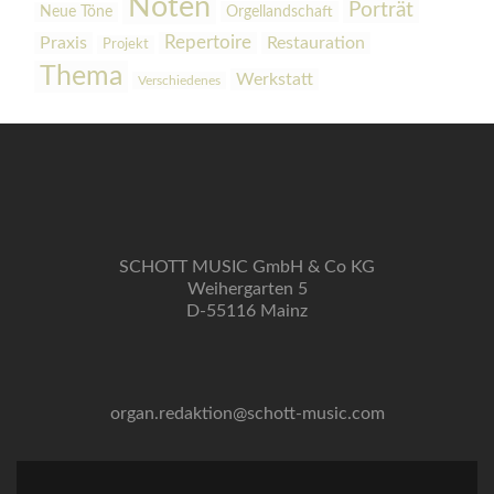
Noten
Porträt
Orgellandschaft
Neue Töne
Praxis
Repertoire
Restauration
Projekt
Thema
Werkstatt
Verschiedenes
SCHOTT MUSIC GmbH & Co KG
Weihergarten 5
D-55116 Mainz
organ.redaktion@schott-music.com