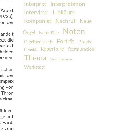
Interpretation
Interpret
 Arbeit
Interview
Jubiläum
/P/33),
Komponist
Nachruf
Neue
von der
Noten
Orgel
Neue Töne
handelt
szt die
Porträt
Praxis
Orgellandschaft
perfekt
Repertoire
Restauration
Projekt
beiden
Thema
Weinen,
Verschiedenes
Werkstatt
h’schen
it der
Komplex
ung von
n Thron
weimal
äldner-
ge auf
t wird.
bis zum