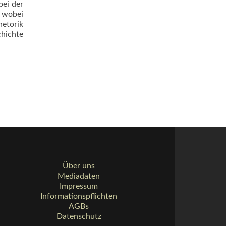
bei der
, wobei
etorik
chichte
Über uns
Mediadaten
Impressum
Informationspflichten
AGBs
Datenschutz