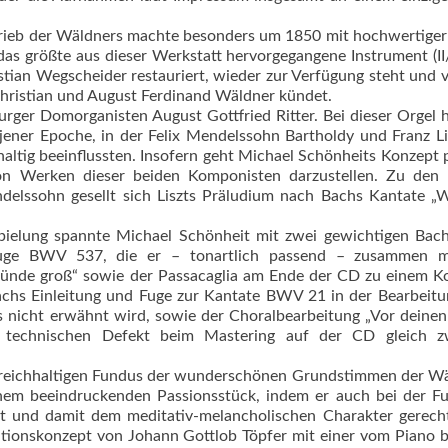
etrieb der Wäldners machte besonders um 1850 mit hochwertiger
das größte aus dieser Werkstatt hervorgegangene Instrument (II
tian Wegscheider restauriert, wieder zur Verfügung steht und 
Christian und August Ferdinand Wäldner kündet.
ger Domorganisten August Gottfried Ritter. Bei dieser Orgel 
jener Epoche, in der Felix Mendelssohn Bartholdy und Franz Li
tig beeinflussten. In­so­fern geht Michael Schönheits Konzept 
on Werken dieser beiden Komponisten darzustellen. Zu den 
delssohn gesellt sich Liszts Präludium nach Bachs Kantate „
pielung spannte Michael Schönheit mit zwei gewichtigen Bac
Fuge BWV 537, die er – tonartlich passend – zusammen m
Sünde groß“ sowie der Passacaglia am Ende der CD zu einem 
achs Einleitung und Fuge zur Kantate BWV 21 in der Bearbeit
ngs nicht erwähnt wird, sowie der Choralbearbeitung „Vor deine
en technischen Defekt beim Mas­tering auf der CD gleich z
 reichhaltigen Fundus der wunderschönen Grundstimmen der W
nem beeindruckenden Passionsstück, indem er auch bei der Fu
et und damit dem meditativ-melancholischen Charakter gerech
etationskonzept von Johann Gottlob Töpfer mit einer vom Piano 