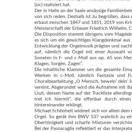
(sic) realisiert hat.
Der in Halle an der Saale ansässige Familienb
von sich reden. Deshalb ist zu begrüßen, dass 
er­baut zwischen 1847 und 1851, 2019 von Kris
Meisterschaft der Erbauer Friedrich Wilhelm, 
Die Disposition stammt übrigens vom Magdebur
es sich um ein gewichtiges Klangdenkmal aus 
Entwicklung der Orgelmusik prägten und nachhal
auf, nämlich die Orgel mit einer Auswahl v
Sonaten in f- und c-Moll aus op. 65 von Men
Klagen, Sorgen, Zagen“.
Die inhaltliche Klammer um die gesamte Eins
Werken in c-Moll, nämlich Fantasie und 
Choralbearbeitung „O Mensch, bewein’ dein’ 
vereint. Abgerundet wird die Aufnahme mit B
Liszt, dessen Name auf der Trackliste allerdi
tret ich hiermit“, die offenbar durch ein
hintereinander erklingt.
Michael Schönheit widmet sich vor allem dem
Orgel. So gerät ihm BWV 537 wahrlich zu ei
Obertönigkeit und scharfe Mixturen verzicht
Bei der Passacaglia reflektiert er das Interpr