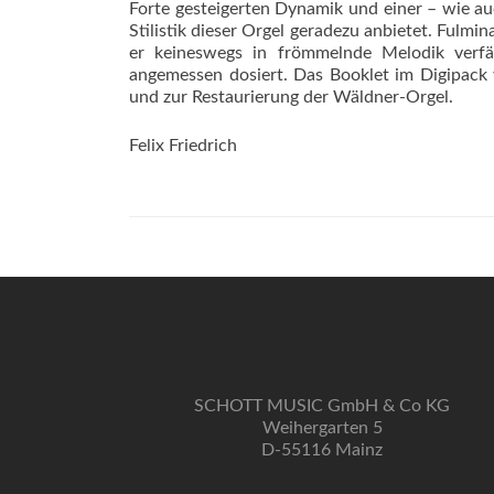
Forte gesteigerten Dynamik und einer – wie au
Stilistik dieser Orgel geradezu anbietet. Fulm
er keineswegs in frömmelnde Melodik verfäl
angemessen dosiert. Das Booklet im Digipack 
und zur Restaurierung der Wäldner-Orgel.
Felix Friedrich
SCHOTT MUSIC GmbH & Co KG
Weihergarten 5
D-55116 Mainz