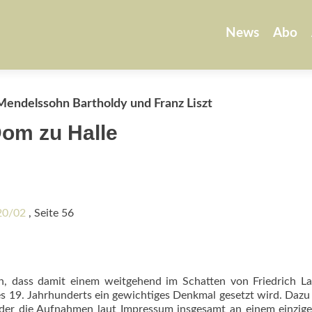
Zum
Inhalt
News
Abo
springen
Mendelssohn Bartholdy und Franz Liszt
Dom zu Halle
020/02
, Seite 56
in, dass damit einem weitgehend im Schatten von Friedrich L
 19. Jahrhunderts ein gewichtiges Denkmal gesetzt wird. Dazu 
s, der die Aufnahmen laut Impressum insgesamt an einem einzig