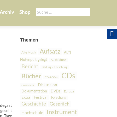
Suche
Archiv
Shop
nach:
Themen
Aufsatz
Aufs
Alte Musik
Notenpult gelegt
Ausbildung
Bericht
Bildung / Forschung
CDs
Bücher
CD-ROMs
Diskussion
Crossover
Dokumentation
DVDs
Europa
Festival
Extra
Forschung
Geschichte
Gespräch
adegast
gesellt
Instrument
Hochschule
en Tage