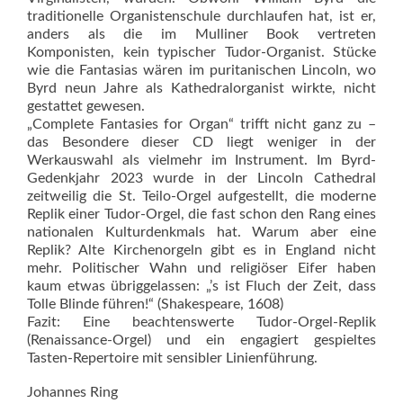
traditionelle Organistenschule durchlaufen hat, ist er,
anders als die im Mulliner Book vertreten
Komponisten, kein typischer Tudor-Organist. Stücke
wie die Fantasias wären im puritanischen Lincoln, wo
Byrd neun Jahre als Kathedralorganist wirkte, nicht
gestattet gewesen.
„Complete Fantasies for Organ“ trifft nicht ganz zu –
das Besondere dieser CD liegt weniger in der
Werkauswahl als vielmehr im Instrument. Im Byrd-
Gedenkjahr 2023 wurde in der Lincoln Cathedral
zeitweilig die St. Teilo-Orgel aufgestellt, die moderne
Replik einer Tudor-Orgel, die fast schon den Rang eines
nationalen Kulturdenkmals hat. Warum aber eine
Replik? Alte Kirchenorgeln gibt es in England nicht
mehr. Politischer Wahn und religiöser Eifer haben
kaum etwas übriggelassen: „’s ist Fluch der Zeit, dass
Tolle Blinde führen!“ (Shakespeare, 1608)
Fazit: Eine beachtenswerte Tudor-Orgel-Replik
(Renaissance-Or­gel) und ein engagiert gespieltes
Tasten-Repertoire mit sensibler Linienführung.
Johannes Ring