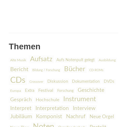
Themen
Aufsatz
Aufs Notenpult gelegt
Alte Musik
Ausbildung
Bücher
Bericht
Bildung / Forschung
CD-ROMs
CDs
Diskussion
Dokumentation
DVDs
Crossover
Geschichte
Festival
Extra
Europa
Forschung
Instrument
Gespräch
Hochschule
Interpretation
Interview
Interpret
Jubiläum
Komponist
Nachruf
Neue Orgel
Noten