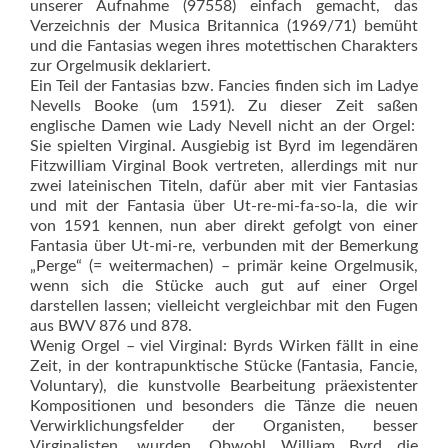
unserer Aufnahme (97558) einfach gemacht, das
Verzeichnis der Musica Britannica (1969/71) bemüht
und die Fantasias wegen ihres motettischen Charakters
zur Orgelmusik deklariert.
Ein Teil der Fantasias bzw. Fancies finden sich im Ladye
Nevells Booke (um 1591). Zu dieser Zeit saßen
englische Damen wie Lady Nevell nicht an der Orgel:
Sie spielten Virginal. Ausgiebig ist Byrd im legendären
Fitzwilliam Virginal Book vertreten, allerdings mit nur
zwei lateinischen Titeln, dafür aber mit vier Fantasias
und mit der Fantasia über Ut-re-mi-fa-so-la, die wir
von 1591 kennen, nun aber direkt gefolgt von einer
Fantasia über Ut-mi-re, verbunden mit der Bemerkung
„Perge“ (= weitermachen) – primär keine Orgelmusik,
wenn sich die Stücke auch gut auf einer Orgel
darstellen lassen; vielleicht vergleichbar mit den Fugen
aus BWV 876 und 878.
Wenig Orgel – viel Virginal: Byrds Wirken fällt in eine
Zeit, in der kontrapunktische Stücke (Fantasia, Fancie,
Voluntary), die kunstvolle Bearbeitung präexistenter
Kompositionen und besonders die Tänze die neuen
Verwirklichungsfelder der Organisten, besser
Virginalisten, wurden. Obwohl William Byrd die