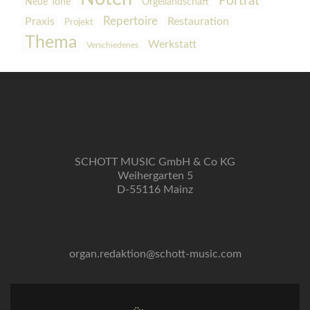
Porträt
Orgellandschaft
Neue Töne
Praxis
Repertoire
Restauration
Projekt
Thema
Werkstatt
Verschiedenes
SCHOTT MUSIC GmbH & Co KG
Weihergarten 5
D-55116 Mainz
organ.redaktion@schott-music.com