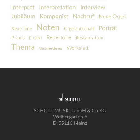
Interpretation
Interview
Interpret
Jubiläum
Komponist
Nachruf
Neue Orgel
Noten
Porträt
Orgellandschaft
Neue Töne
Praxis
Repertoire
Restauration
Projekt
Thema
Werkstatt
Verschiedenes
SCHOTT MUSIC GmbH & Co KG
Weihergarten 5
D-55116 Mainz