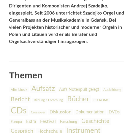
Dirigenten und Komponisten Andrzej Szadejko,
eingespielt. Seit 2006 unterrichtet Szadejko Orgel und
Generalbass an der Musikakademie in Gdańsk. Bei
vielen Projekten historischer und mo­derner Orgeln in
Polen und Litauen wird er als Berater und
Orgelsachver­stän­diger hinzugezogen.
Themen
Aufsatz
Aufs Notenpult gelegt
Alte Musik
Ausbildung
Bücher
Bericht
Bildung / Forschung
CD-ROMs
CDs
Diskussion
Dokumentation
DVDs
Crossover
Geschichte
Festival
Extra
Europa
Forschung
Instrument
Gespräch
Hochschule