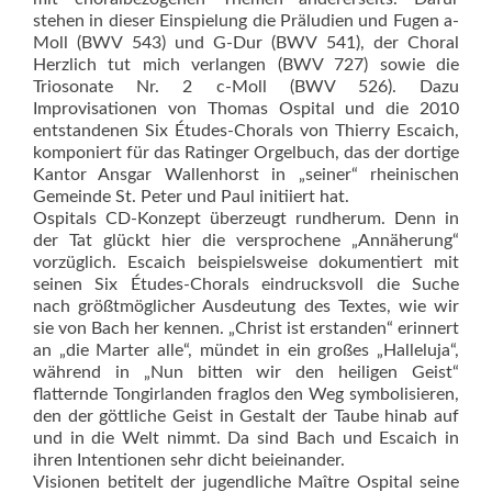
stehen in dieser Einspielung die Präludien und Fugen a-
Moll (BWV 543) und G-Dur (BWV 541), der Choral
Herzlich tut mich verlangen (BWV 727) sowie die
Triosonate Nr. 2 c-Moll (BWV 526). Dazu
Improvisationen von Thomas Ospital und die 2010
entstandenen Six Études-Chorals von Thierry Escaich,
komponiert für das Ratinger Orgelbuch, das der dortige
Kantor Ansgar Wallenhorst in „seiner“ rheinischen
Gemeinde St. Peter und Paul initiiert hat.
Ospitals CD-Konzept überzeugt rundherum. Denn in
der Tat glückt hier die versprochene „Annäherung“
vorzüglich. Escaich beispielsweise dokumentiert mit
seinen Six Études-Chorals eindrucksvoll die Suche
nach größtmöglicher Ausdeutung des Textes, wie wir
sie von Bach her kennen. „Christ ist erstanden“ erinnert
an „die Marter alle“, mündet in ein großes „Halleluja“,
während in „Nun bitten wir den heiligen Geist“
flatternde Tongirlanden fraglos den Weg symbolisieren,
den der gött­liche Geist in Gestalt der Taube hinab auf
und in die Welt nimmt. Da sind Bach und Escaich in
ihren Intentionen sehr dicht beieinander.
Visionen betitelt der jugendliche Maître Ospital seine