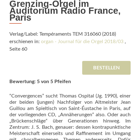
Grenzing-Orgel im
Auditorium Radio France,
Paris
Verlag/Label: Tempéraments TEM 316060 (2018)
erschienen in:
organ - Journal für die Orgel 2018/03
,
Seite 60
BESTELLEN
Bewertung: 5 von 5 Pfeifen
“Convergences” sucht Thomas Ospital (Jg. 1990), einer
der beiden (jungen) Nachfolger von Altmeister Jean
Guillou am Spieltisch von Saint-Éustache in Paris, auf
der vorliegenden CD, „Annäherungen“ also. Oder auch
„Brückenschläge“ über Generationen hinweg. Im
Zentrum: J. S. Bach, genauer: dessen kontrapunktische
Meisterschaft einerseits und Raffinement im Umgang
mit choralbezogenen Themen andererseits. Dafür