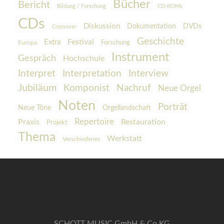
Bücher
Bericht
Bildung / Forschung
CD-ROMs
CDs
Diskussion
Dokumentation
DVDs
Crossover
Geschichte
Festival
Extra
Europa
Forschung
Instrument
Gespräch
Hochschule
Interpretation
Interview
Interpret
Jubiläum
Komponist
Nachruf
Neue Orgel
Noten
Porträt
Orgellandschaft
Neue Töne
Praxis
Repertoire
Restauration
Projekt
Thema
Werkstatt
Verschiedenes
SCHOTT MUSIC GmbH & Co KG