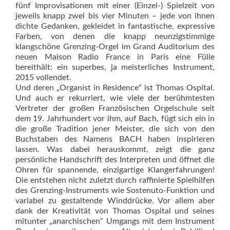
fünf Improvisationen mit einer (Einzel-) Spielzeit von
jeweils knapp zwei bis vier Minuten – jede von ihnen
dichte Gedanken, gekleidet in fantastische, expressive
Farben, von denen die knapp neunzigstimmige
klangschöne Grenzing-Orgel im Grand Auditorium des
neuen Maison Radio France in Paris eine Fülle
bereithält: ein superbes, ja meisterliches Instrument,
2015 vollendet.
Und deren „Organist in Residence“ ist Thomas Ospital.
Und auch er rekurriert, wie viele der berühmtesten
Vertreter der großen Französischen Orgelschule seit
dem 19. Jahrhundert vor ihm, auf Bach, fügt sich ein in
die große Tradition jener Meister, die sich von den
Buchstaben des Namens BACH haben inspirieren
lassen. Was dabei herauskommt, zeigt die ganz
persönliche Handschrift des Interpreten und öffnet die
Ohren für spannende, einzigartige Klangerfahrungen!
Die entstehen nicht zuletzt durch raffinierte Spielhilfen
des Grenzing-Instruments wie Sostenuto-Funktion und
variabel zu gestaltende Winddrücke. Vor allem aber
dank der Kreativität von Thomas Ospital und seines
mitunter „anarchischen“ Umgangs mit dem Instrument