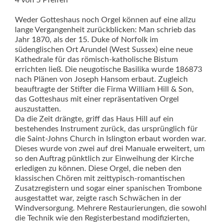
4 von 5 Pfeifen
Weder Gotteshaus noch Orgel können auf eine allzu
lange Vergangenheit zurückblicken: Man schrieb das
Jahr 1870, als der 15. Duke of Norfolk im
südenglischen Ort Arundel (West Sussex) eine neue
Kathedrale für das römisch-katholische Bistum
errichten ließ. Die neugotische Basilika wurde 186873
nach Plänen von Joseph Hansom erbaut. Zugleich
beauftragte der Stifter die Firma William Hill & Son,
das Gotteshaus mit einer repräsentativen Orgel
auszustatten.
Da die Zeit drängte, griff das Haus Hill auf ein
bestehendes Instrument zurück, das ursprünglich für
die Saint-Johns Church in Islington erbaut worden war.
Dieses wurde von zwei auf drei Manuale erweitert, um
so den Auftrag pünktlich zur Einweihung der Kirche
erledigen zu können. Diese Orgel, die neben den
klassischen Chören mit zeittypisch-romantischen
Zusatzre­gistern und sogar einer spanischen Trombone
ausgestattet war, zeigte rasch Schwächen in der
Windversorgung. Mehrere Restaurierungen, die sowohl
die Technik wie den Registerbestand modifizierten,