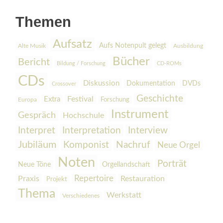
Themen
Aufsatz
Aufs Notenpult gelegt
Alte Musik
Ausbildung
Bücher
Bericht
Bildung / Forschung
CD-ROMs
CDs
Diskussion
Dokumentation
DVDs
Crossover
Geschichte
Festival
Extra
Europa
Forschung
Instrument
Gespräch
Hochschule
Interpretation
Interview
Interpret
Jubiläum
Komponist
Nachruf
Neue Orgel
Noten
Porträt
Orgellandschaft
Neue Töne
Praxis
Repertoire
Restauration
Projekt
Thema
Werkstatt
Verschiedenes