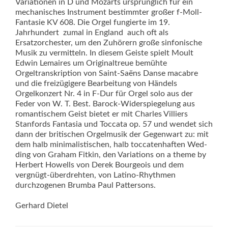
Variationen in D und Mozarts ursprünglich für ein
mechanisches Instrument bestimmter großer f-Moll-
Fantasie KV 608. Die Orgel fungierte im 19.
Jahrhundert  zumal in England  auch oft als
Ersatzorchester, um den Zuhörern große sinfonische
Musik zu vermitteln. In diesem Geiste spielt Moult
Edwin Lemaires um Originaltreue bemühte
Orgeltranskrip­tion von Saint-Saëns Danse macabre
und die freizügigere Bearbeitung von Händels
Orgelkonzert Nr. 4 in F-Dur für Orgel solo aus der
Feder von W. T. Best. Barock-Widerspiegelung aus
romantischem Geist bietet er mit Charles Villiers
Stanfords Fantasia und Toccata op. 57 und wendet sich
dann der britischen Orgelmusik der Gegenwart zu: mit
dem halb minimalistischen, halb toccatenhaften Wed­
ding von Graham Fitkin, den Variations on a theme by
Herbert Howells von Derek Bourgeois und dem
vergnügt-überdrehten, von Latino-Rhythmen
durchzogenen Brumba Paul Pattersons.
Gerhard Dietel