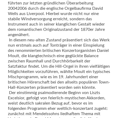
führten zur letzten gründlichen Überarbeitung
20042006 durch die englische Orgelbaufirma David
Wells aus Liverpool. Hierbei wurde nicht nur eine
stabile Windversorgung er­­reicht, sondern das
Instrument auch in seiner klanglichen Gestalt wieder
dem romantischen Originalzustand der 1870er Jahre
angenähert.
In diesem neu-alten Zustand präsentiert sich das Werk
nun erstmals auch auf Tonträger in einer Einspielung
des renommierten britischen Konzertorganisten Daniel
Moult, die klangtechnisch eine geglückte Balance
zwischen Raumhall und Durchhörbarkeit der
Satzfaktur findet. Um die Hill-Orgel in ihren vielfältigen
Möglichkeiten vorzuführen, wählte Moult ein typisches
Mischprogramm, wie es im 19. Jahrhundert einer
britischen Hörerschaft bei den allseits populären Town-
Hall-Konzerten präsentiert worden sein könnte.
Der einstimmig psalmodierende Beginn von Liszts
Excelsior, gefolgt von feierlich-mystischen Akkorden,
weist deutlich sakralen Bezug auf, bevor es im
folgenden Programm eher weltlich-konzertant zugeht:
zu­nächst mit Mendelssohns liedhaftem Thema mit